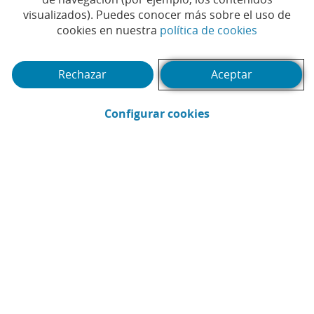
visualizados). Puedes conocer más sobre el uso de
(Abrir en 
cookies en nuestra
política de cookies
Rechazar
Aceptar
(Abrir en ventana 
Configurar cookies
CaixaBank
Comunicación
Enviar por email (Abrir en ventana nue
Compartir en LinkedIn (Abrir en v
Compartir en WhatsApp (Abri
Compartir en X (Abrir en
Compartir en Facebo