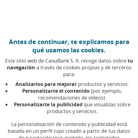
Ir al contenido central
Caixabank (Ir a Inicio)
Antes de continuar, te explicamos para
ESG
qué usamos las cookies.
4 OCTUBRE 2019
Este sitio web de CaixaBank S. A. recoge datos sobre
tu
navegación
a través de cookies propias y de terceros
Ética: el gran reto de la
para:
inteligencia artificial
Analizarlos para mejorar
productos y servicios.
Personalizarte el contenido
(por ejemplo,
recomendaciones de vídeos).
Tiempo de lectura | 5 min.
Personalizarte la publicidad
que visualizas sobre
productos y servicios.
La personalización de contenido y publicidad está
basada en un perfil tuyo creado a partir de tus datos
de navegación (por ejemplo, los contenidos