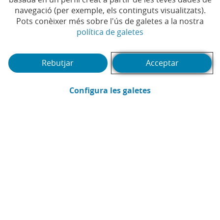
navegació (per exemple, els continguts visualitzats).
Temps de lectura | 7 min.
Pots conèixer més sobre l'ús de galetes a la nostra
(Obre en finestra no
política de galetes
Rebutjar
Acceptar
(Obre en finestra
Configura les galetes
CaixaBank
Comunicació