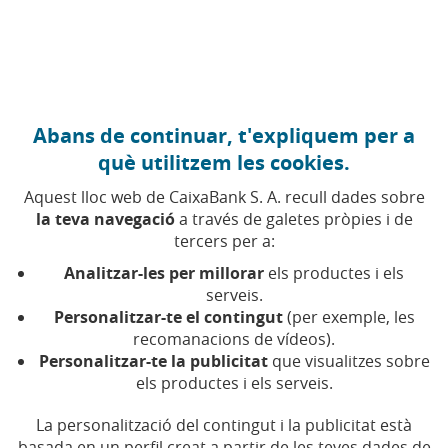
Anar al contingut central
Caixabank (Anar a Inici)
Abans de continuar, t'expliquem per a
AJUDES
què utilitzem les cookies.
13 ABRIL 2026
Aquest lloc web de CaixaBank S. A. recull dades sobre
la teva navegació
a través de galetes pròpies i de
«Volem retornar als
tercers per a:
infants una part de la
Analitzar-les per millorar
els productes i els
infància que l’aigua es va
serveis.
Personalitzar-te el contingut
(per exemple, les
endur»
recomanacions de vídeos).
Personalitzar-te la publicitat
que visualitzes sobre
els productes i els serveis.
Rodrigo Hernández, de Save the Children,
explica com la DANA va afectar els més petits i
el repte de tornar a la normalitat
La personalització del contingut i la publicitat està
basada en un perfil creat a partir de les teves dades de