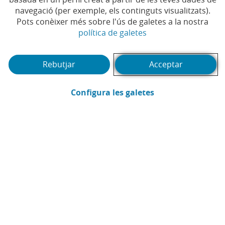
navegació (per exemple, els continguts visualitzats).
Pots conèixer més sobre l'ús de galetes a la nostra
(Obre en finestra no
política de galetes
(Abrir calendario)
Data
Rebutjar
Acceptar
Cercar
Filtrar
(Obre en finestra
Configura les galetes