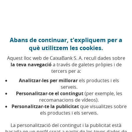
Anar al contingut central
Caixabank (Anar a Inici)
Abans de continuar, t'expliquem per a
què utilitzem les cookies.
Aquest lloc web de CaixaBank S. A. recull dades sobre
la teva navegació
a través de galetes pròpies i de
Paralímpic
tercers per a:
Analitzar-les per millorar
els productes i els
Troba aquí tots els articles, vídeos i pòdcasts sobre
serveis.
paralímpic a CaixaBank
Personalitzar-te el contingut
(per exemple, les
recomanacions de vídeos).
Personalitzar-te la publicitat
que visualitzes sobre
els productes i els serveis.
Compartir a Facebook (Obre en finestra 
Compartir a X (Obre en finestra nova
Compartir a WhatsApp (Obre en 
Compartir a LinkedIn (Obre 
Enviar per email (Obre 
La personalització del contingut i la publicitat està
basada en un perfil creat a partir de les teves dades de