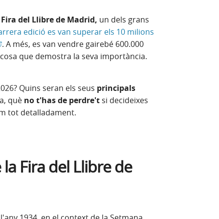
 Fira del Llibre de Madrid,
un dels grans
arrera edició es van superar els 10 milions
Obre en finestra nova)
.
A més, es van vendre gairebé 600.000
, cosa que demostra la seva importància.
2026? Quins seran els seus
principals
ra, què
no t'has de perdre't
si decideixes
em tot detalladament.
la Fira del Llibre de
 l'any 1934, en el context de la Setmana