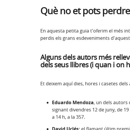
Què no et pots perdre 
En aquesta petita guia t'oferim el més in
perdis els grans esdeveniments d'aquest
Alguns dels autors més relle
dels seus llibres (i quan i on 
Et deixem aquí dies, hores i casetes del
Eduardo Mendoza
, un dels autors
signant divendres 12 de juny, de 19 a
a 14 h, a la 357.
David Uclés:
el flamant últim prem