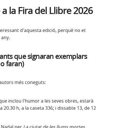
a la Fira del Llibre 2026
teressant d'aquesta edició, perquè no et
 any.
vants que signaran exemplars
ho faran)
s autors més coneguts:
 que inclou l'humor a les seves obres, estarà
 20.30 h, a la caseta 336; i dissabte 13, de 12
i Nadal per
La ciutat de les llums mortes