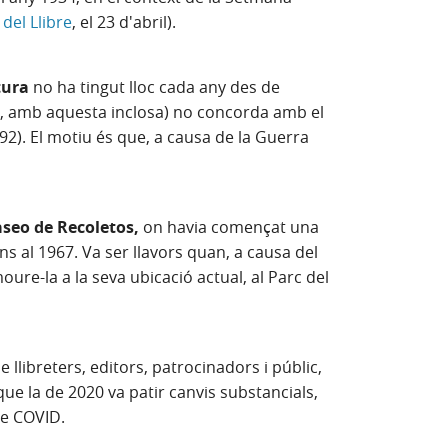
 del Llibre
, el 23 d'abril).
tura
no ha tingut lloc cada any des de
85, amb aquesta inclosa) no concorda amb el
). El motiu és que, a causa de la Guerra
Paseo de Recoletos,
on havia començat una
ns al 1967. Va ser llavors quan, a causa del
ure-la a la seva ubicació actual, al Parc del
e llibreters, editors, patrocinadors i públic,
ue la de 2020 va patir canvis substancials,
de COVID.