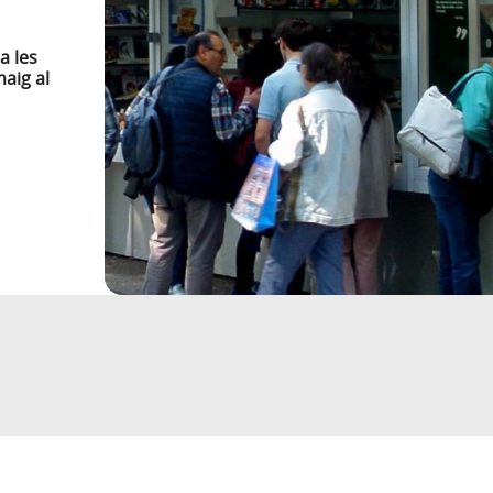
a les
maig al