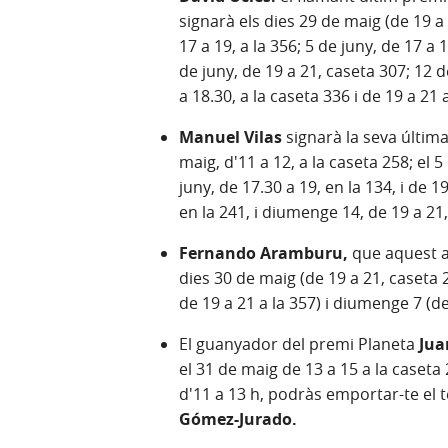
signarà els dies 29 de maig (de 19 a 
17 a 19, a la 356; 5 de juny, de 17 a 1
de juny, de 19 a 21, caseta 307; 12 de
a 18.30, a la caseta 336 i de 19 a 21 
Manuel Vilas
signarà la seva última
maig, d'11 a 12, a la caseta 258; el 5
juny, de 17.30 a 19, en la 134, i de 
en la 241, i diumenge 14, de 19 a 21
Fernando Aramburu,
que aquest 
dies 30 de maig (de 19 a 21, caseta 2
de 19 a 21 a la 357) i diumenge 7 (de
El guanyador del premi Planeta
Jua
el 31 de maig de 13 a 15 a la caseta 
d'11 a 13 h, podràs emportar-te el 
Gómez-Jurado.