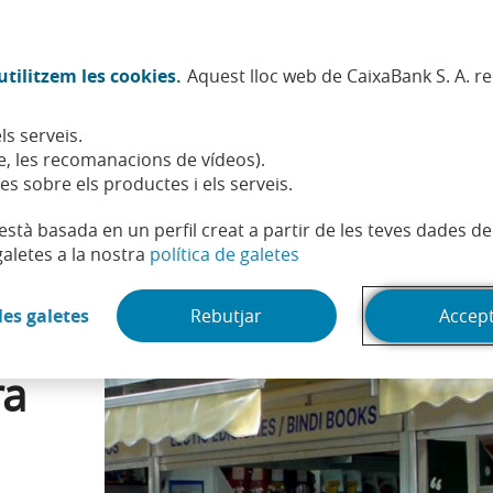
Twitter (Obre en finestra nova)
Facebook (Obre en finestra no
Instagram (Obre en finest
Linkedin (Obre en fin
Youtube (Obre en
Spotify (Obre
TikTok (
What
tilitzem les cookies.
Aquest lloc web de CaixaBank S. A. r
Sostenibilitat
Accionistes i inversors
Persones
ls serveis.
xí serà la Fira del Llibre de Madrid 2026
, les recomanacions de vídeos).
es sobre els productes i els serveis.
t està basada en un perfil creat a partir de les teves dades 
(Obre en finestra nova)
galetes a la nostra
política de galetes
(Obre en finestra nova)
les galetes
Rebutjar
Accep
ra