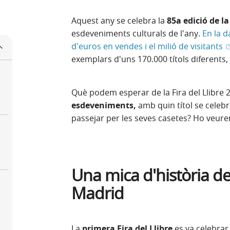
Aquest any se celebra la
85a edició de la
esdeveniments culturals de l'any.
En la d
(
d'euros en vendes i el milió de visitants
exemplars d'uns 170.000 títols diferents
Què podem esperar de la Fira del Llibre 
esdeveniments,
amb quin títol se celeb
passejar per les seves casetes? Ho veur
Una mica d'història de 
Madrid
La
primera Fira del Llibre
es va celebrar