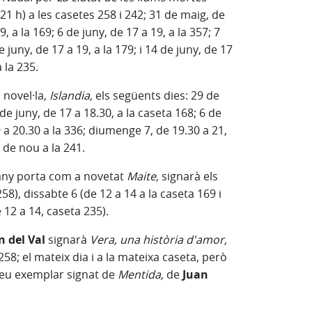
21 h) a les casetes 258 i 242; 31 de maig, de
9, a la 169; 6 de juny, de 17 a 19, a la 357; 7
 juny, de 17 a 19, a la 179; i 14 de juny, de 17
a la 235.
 novel·la,
Islandia,
els següents dies: 29 de
 de juny, de 17 a 18.30, a la caseta 168; 6 de
19 a 20.30 a la 336; diumenge 7, de 19.30 a 21,
, de nou a la 241.
any porta com a novetat
Maite,
signarà els
58), dissabte 6 (de 12 a 14 a la caseta 169 i
 12 a 14, caseta 235).
n del Val
signarà
Vera, una història d'amor,
258; el mateix dia i a la mateixa caseta, però
teu exemplar signat de
Mentida,
de
Juan