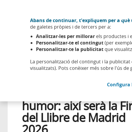
Anar al contingut central
Acció CABK (Obre en finestra nova)
Abans de continuar, t'expliquem per a què u
Sobre nosaltres
de galetes pròpies i de tercers per a:
Caixabank (Anar a Inici)
Analitzar-les per millorar
els productes i e
Esfera
Benestar
Oci
Llibres, signatures i humor: ai
Personalitzar-te el contingut
(per exemple
Personalitzar-te la publicitat
que visualitz
La personalització del contingut i la publicita
visualitzats). Pots conèixer més sobre l'ús de 
25 MAIG 2026
LITERATURA I NARRATIVES
Configura 
Llibres, signatures i
humor: així serà la Fi
del Llibre de Madrid
2026