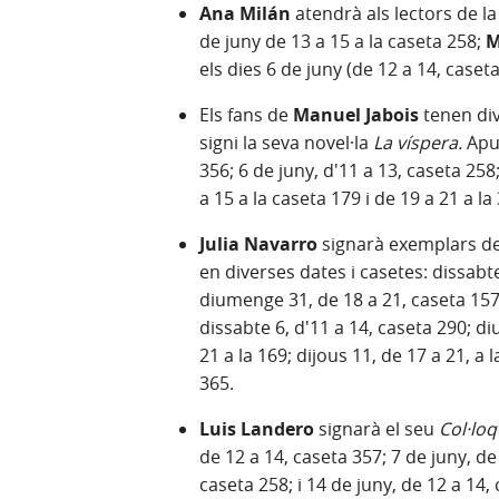
Ana Milán
atendrà als lectors de la
de juny de 13 a 15 a la caseta 258;
M
els dies 6 de juny (de 12 a 14, caset
Els fans de
Manuel Jabois
tenen div
signi la seva novel·la
La víspera.
Apun
356; 6 de juny, d'11 a 13, caseta 258
a 15 a la caseta 179 i de 19 a 21 a la
Julia Navarro
signarà exemplars de
en diverses dates i casetes: dissabt
diumenge 31, de 18 a 21, caseta 157;
dissabte 6, d'11 a 14, caseta 290; di
21 a la 169; dijous 11, de 17 a 21, a l
365.
Luis Landero
signarà el seu
Col·loq
de 12 a 14, caseta 357; 7 de juny, de
caseta 258; i 14 de juny, de 12 a 14,