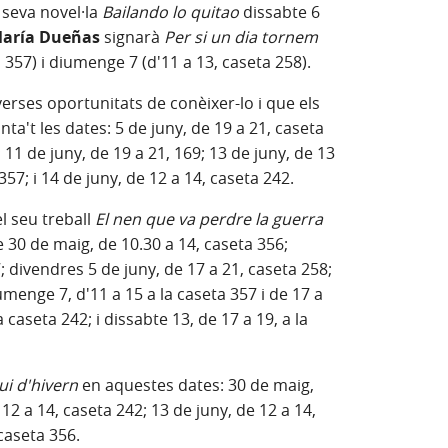
 seva novel·la
Bailando lo quitao
dissabte 6
aría Dueñas
signarà
Per si un dia tornem
a 357) i diumenge 7 (d'11 a 13, caseta 258).
erses oportunitats de conèixer-lo i que els
ta't les dates: 5 de juny, de 19 a 21, caseta
; 11 de juny, de 19 a 21, 169; 13 de juny, de 13
 357; i 14 de juny, de 12 a 14, caseta 242.
l seu treball
El nen que va perdre la guerra
e 30 de maig, de 10.30 a 14, caseta 356;
 divendres 5 de juny, de 17 a 21, caseta 258;
umenge 7, d'11 a 15 a la caseta 357 i de 17 a
a caseta 242; i dissabte 13, de 17 a 19, a la
ui d'hivern
en aquestes dates: 30 de maig,
 12 a 14, caseta 242; 13 de juny, de 12 a 14,
 caseta 356.