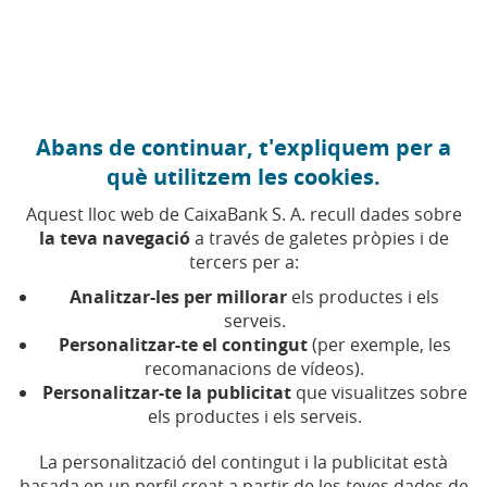
Anar al contingut central
Caixabank (Anar a Inici)
Abans de continuar, t'expliquem per a
LITERATURA I NARRATIVES
què utilitzem les cookies.
22 ABRIL 2026
Aquest lloc web de CaixaBank S. A. recull dades sobre
la teva navegació
a través de galetes pròpies i de
Sant Jordi des dels ulls
tercers per a:
d’un editor
Analitzar-les per millorar
els productes i els
serveis.
Personalitzar-te el contingut
(per exemple, les
Segons MicroBank, el 2025 es van demanar 80
recomanacions de vídeos).
microcrèdits per un valor de 1,4 milions d’euros
per obrir o ampliar un negoci en el sector
Personalitzar-te la publicitat
que visualitzes sobre
llibreter
els productes i els serveis.
La personalització del contingut i la publicitat està
Temps de lectura | 4 min.
basada en un perfil creat a partir de les teves dades de