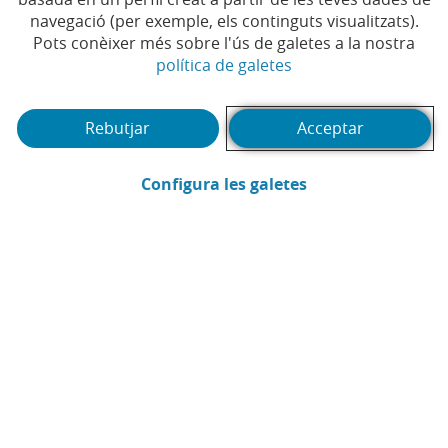
navegació (per exemple, els continguts visualitzats).
Pots conèixer més sobre l'ús de galetes a la nostra
(Obre en finestra no
política de galetes
Rebutjar
Acceptar
(Obre en finestra
Configura les galetes
CaixaBank
Comunicació
Enviar per email (Obre en finestra nova
Compartir a LinkedIn (Obre en fin
Compartir a WhatsApp (Obre e
Compartir a X (Obre en fi
Compartir a Facebook