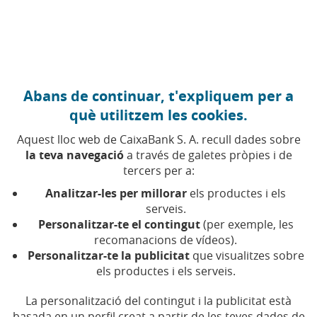
Anar al contingut central
Caixabank (Anar a Inici)
Abans de continuar, t'expliquem per a
FISCALITAT
què utilitzem les cookies.
10 OCTUBRE 2022
Aquest lloc web de CaixaBank S. A. recull dades sobre
la teva navegació
a través de galetes pròpies i de
Dret a l'atur per a les
tercers per a:
treballadores de la llar i
Analitzar-les per millorar
els productes i els
ajudes als ocupadors: el
serveis.
Personalitzar-te el contingut
(per exemple, les
que et cal saber
recomanacions de vídeos).
Personalitzar-te la publicitat
que visualitzes sobre
els productes i els serveis.
Temps de lectura | 5 min.
La personalització del contingut i la publicitat està
basada en un perfil creat a partir de les teves dades de