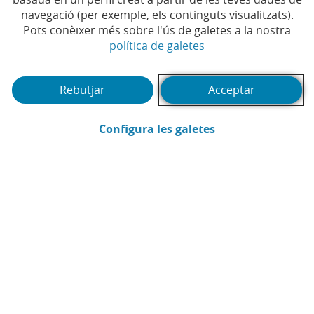
navegació (per exemple, els continguts visualitzats).
Pots conèixer més sobre l'ús de galetes a la nostra
(Obre en finestra no
política de galetes
Rebutjar
Acceptar
(Obre en finestra
Configura les galetes
CaixaBank
Comunicació
Enviar per email (Obre en finestra nova
Compartir a LinkedIn (Obre en fin
Compartir a WhatsApp (Obre e
Compartir a X (Obre en fi
Compartir a Facebook