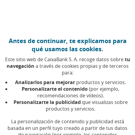
Ir al contenido central
Caixabank (Ir a Inicio)
Antes de continuar, te explicamos para
7 DICIEMBRE 2018
qué usamos las cookies.
¿Cuánto gastarán los
Este sitio web de CaixaBank S. A. recoge datos sobre
tu
hogares españoles el
navegación
a través de cookies propias y de terceros
para:
próximo año?
Analizarlos para mejorar
productos y servicios.
Personalizarte el contenido
(por ejemplo,
recomendaciones de vídeos).
Tiempo de lectura | 5 min.
Personalizarte la publicidad
que visualizas sobre
productos y servicios.
La personalización de contenido y publicidad está
basada en un perfil tuyo creado a partir de tus datos
de navegación (por ejemplo, los contenidos