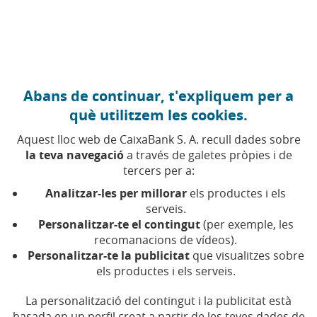
Anar al contingut central
Caixabank (Anar a Inici)
Abans de continuar, t'expliquem per a
FINANCES PERSONALS
què utilitzem les cookies.
27 MAIG 2026
Aquest lloc web de CaixaBank S. A. recull dades sobre
la teva navegació
a través de galetes pròpies i de
Finances i salut mental:
tercers per a:
com els diners afecten el
Analitzar-les per millorar
els productes i els
benestar emocional
serveis.
Personalitzar-te el contingut
(per exemple, les
recomanacions de vídeos).
L’episodi 29 de Finances amb EFE analitza la
Personalitzar-te la publicitat
que visualitzes sobre
relació entre problemes financers i salut mental
els productes i els serveis.
La personalització del contingut i la publicitat està
Temps de lectura | 2 min.
basada en un perfil creat a partir de les teves dades de