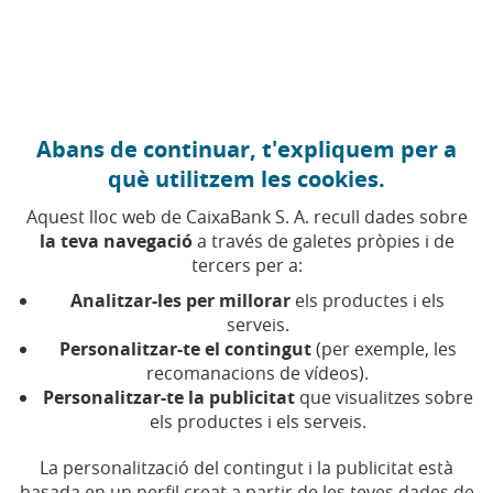
Anar al contingut central
Caixabank (Anar a Inici)
Abans de continuar, t'expliquem per a
DIVERSITAT
què utilitzem les cookies.
19 MAIG 2026
Aquest lloc web de CaixaBank S. A. recull dades sobre
la teva navegació
a través de galetes pròpies i de
Carla Flila i l'altra cara de
tercers per a:
les xarxes: constància,
Analitzar-les per millorar
els productes i els
límits i autocura
serveis.
Personalitzar-te el contingut
(per exemple, les
recomanacions de vídeos).
Flila i Adriana Mourelos reflexionen sobre
Personalitzar-te la publicitat
que visualitzes sobre
l'exposició pública, l'equilibri emocional i la
els productes i els serveis.
vulnerabilitat a les xarxes socials
La personalització del contingut i la publicitat està
basada en un perfil creat a partir de les teves dades de