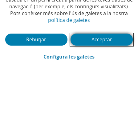
Temps de lectura | 3 min.
navegació (per exemple, els continguts visualitzats).
Pots conèixer més sobre l'ús de galetes a la nostra
(Obre en finestra no
política de galetes
CaixaBank
Pots accedir al contingut de ví­deo canviant la teva configuració de cookies.
Autoritza l'Ãºs de cookies de tercers en
aquesta secció
del portal.
Comunicació
Rebutjar
Acceptar
(Obre en finestra
Configura les galetes
Enviar per email (Obre en finestra nova
Compartir a LinkedIn (Obre en fin
Compartir a WhatsApp (Obre e
Compartir a X (Obre en fi
Compartir a Facebook
CONTINGUT RELACIONAT
DIVERSITAT
L'emprenedora que desafia la moda d'usar i