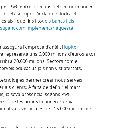
 per PwC entre directius del sector financer
econeix la importància que tindrà el
 és així, que fins i tot
els bancs i els
vestigant com implementar aquesta
m assegura l’empresa d’anàlisi
Jupiter
iva representa uns 6.000 milions d’euros a tot
rribi a 20.000 milions. Sectors com el
serveis educatius ja s’han vist afectats.
s tecnologies permet crear nous serveis
 als clients. A falta de definir el marc
is, la seva presència, segons PwC,
rsió de les firmes financeres es va
cional va invertir més de 215.000 milions de
nant. Avui dia s’utilitza per allotjar