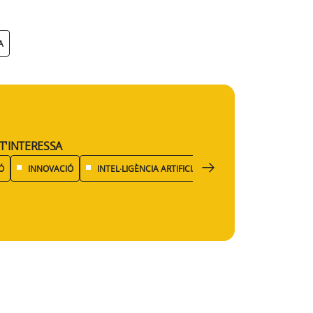
A
T'INTERESSA
Ó
INNOVACIÓ
INTEL·LIGÈNCIA ARTIFICIAL
PROTECCIÓ DE DADE