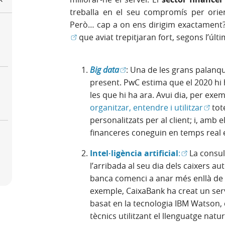
treballa en el seu compromís per orie
Però… cap a on ens dirigim exactament
que aviat trepitjaran fort, segons l’últ
(Obre en finestra nova)
Big data
: Una de les grans palanqu
present. PwC estima que el 2020 hi
les que hi ha ara. Avui dia, per exe
(Obre
organitzar, entendre i utilitzar
tote
personalitzats per al client; i, amb 
financeres coneguin en temps real 
(Obre en fi
Intel·ligència artificial
:
La consu
l’arribada al seu dia dels caixers au
banca comenci a anar més enllà de le
exemple, CaixaBank ha creat un ser
basat en la tecnologia IBM Watson,
tècnics utilitzant el llenguatge natur