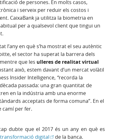
tificació de persones. En molts casos,
rònica i serveix per reduir els costos i
ent. CaixaBank ja utilitza la biometria en
abitual per a qualsevol client que tingui un
t.
tat l’any en què s’ha mostrat el seu autèntic
itte, el sector ha superat la barrera dels
s mentre que les
ulleres de realitat virtual
stant això, estem davant d’un mercat volàtil
ess Insider Intelligence,
“
recorda la
 dècada passada: una gran quantitat de
ren en la indústria amb una enorme
stàndards acceptats de forma comuna”. En el
 camí per fer.
a cap dubte que el 2017 és un any en què es
(Obre en finestra nova)
transformació digital
de la banca.