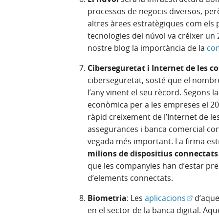
processos de negocis diversos, però
altres àrees estratègiques com els 
tecnologies del núvol va créixer un 
nostre blog la importància de la
com
Ciberseguretat i Internet de les c
ciberseguretat, sosté que el nombr
l’any vinent el seu rècord. Segons la
econòmica per a les empreses el 20
ràpid creixement de l’Internet de l
assegurances i banca comercial con
vegada més important. La firma est
milions de dispositius connectat
que les companyies han d’estar prep
d’elements connectats.
(Obre en 
Biometria
: Les
aplicacions
d’aque
en el sector de la banca digital. Aqu