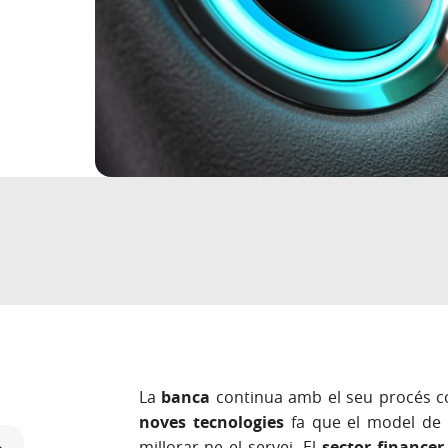
La
banca
continua amb el seu procés co
noves tecnologies
fa que el model de 
millorar-ne el servei. El
sector financer