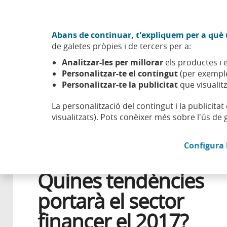
Anar al contingut central
Acció CABK (Obre en finestra nova)
Abans de continuar, t'expliquem per a què u
Sobre nosaltres
de galetes pròpies i de tercers per a:
Caixabank (Anar a Inici)
Analitzar-les per millorar
els productes i e
Esfera
Innovació
Tendències
Quines tendències por
Personalitzar-te el contingut
(per exemple
Personalitzar-te la publicitat
que visualitz
La personalització del contingut i la publicita
visualitzats). Pots conèixer més sobre l'ús de 
13 GENER 2017
Configura 
DIGITALITZACIÓ
Quines tendències
portarà el sector
financer el 2017?