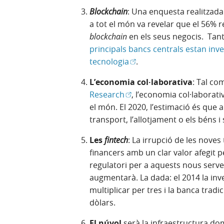
Blockchain
: Una enquesta realitzada
a tot el món va revelar que el 56% r
blockchain
en els seus negocis.
Tant
principals bancs centrals estan in
(Obre en finestra nova)
tecnologia
.
L’economia col·laborativa
: Tal co
(Obre en finestra nova)
Research
, l’economia col·laborat
el món. El 2020, l’estimació és que a
transport, l’allotjament o els béns i 
Les
fintech
: La irrupció de les nove
financers amb un clar valor afegit per
regulatori per a aquests nous serve
augmentarà. La dada: el 2014 la inve
multiplicar per tres i la banca tradi
dòlars.
El núvol
serà la infraestructura domi