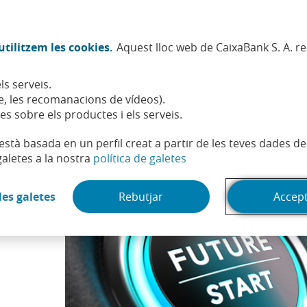
Twitter (Obre en finestra nova)
Facebook (Obre en finestra no
Instagram (Obre en finest
Linkedin (Obre en fin
Youtube (Obre en
Spotify (Obre
TikTok (
What
tilitzem les cookies.
Aquest lloc web de CaixaBank S. A. r
Sostenibilitat
Accionistes i inversors
Persones
ls serveis.
tarà el sector financer el 2017?
, les recomanacions de vídeos).
es sobre els productes i els serveis.
t està basada en un perfil creat a partir de les teves dades 
(Obre en finestra nova)
galetes a la nostra
política de galetes
(Obre en finestra nova)
les galetes
Rebutjar
Accep