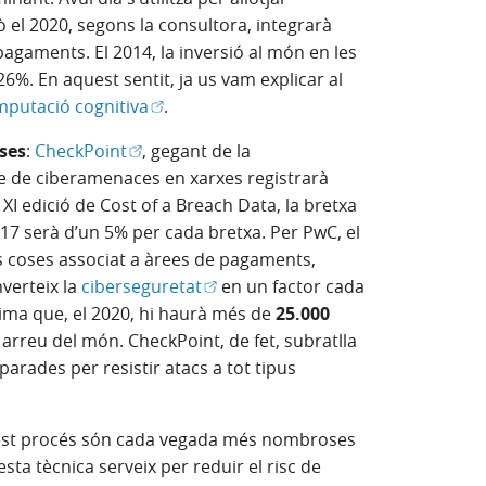
 el 2020, segons la consultora, integrarà
pagaments. El 2014, la inversió al món en les
26%. En aquest sentit, ja us vam explicar al
(Obre en finestra nova)
putació cognitiva
.
(Obre en finestra nova)
oses
:
CheckPoint
, gegant de la
e de ciberamenaces en xarxes registrarà
 XI edició de Cost of a Breach Data, la bretxa
17 serà d’un 5% per cada bretxa. Per PwC, el
es coses associat a àrees de pagaments,
(Obre en finestra nova)
verteix la
ciberseguretat
en un factor cada
ima que, el 2020, hi haurà més de
25.000
s
arreu del món. CheckPoint, de fet, subratlla
arades per resistir atacs a tot tipus
finestra nova)
st procés són cada vegada més nombroses
esta tècnica serveix per reduir el risc de