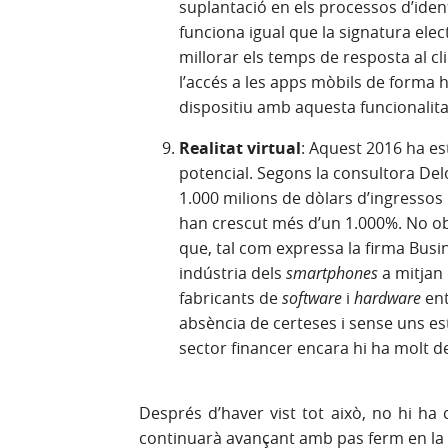
suplantació en els processos d’iden
funciona igual que la signatura elect
millorar els temps de resposta al cli
l’accés a les apps mòbils de forma h
dispositiu amb aquesta funcionalita
Realitat virtual
: Aquest 2016 ha es
potencial. Segons la consultora Delo
1.000 milions de dòlars d’ingresso
han crescut més d’un 1.000%. No ob
que, tal com expressa la firma Busin
indústria dels
smartphones
a mitjan
fabricants de
software
i
hardware
ent
absència de certeses i sense uns e
sector financer encara hi ha molt de
Després d’haver vist tot això, no hi h
continuarà avançant amb pas ferm en la