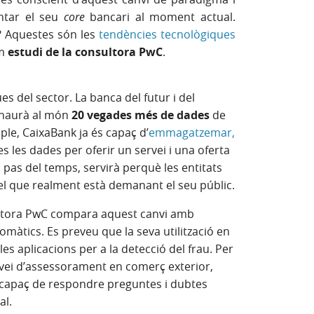
ntar el seu
core
bancari al moment actual.
(Obre en fines
? Aquestes són les
tendències tecnològiques
im
estudi de la consultora PwC
.
es del sector. La banca del futur i del
 haurà al món
20 vegades més de dades
de
mple, CaixaBank ja és capaç d’
emmagatzemar,
 en finestra nova)
s les dades per oferir un servei i una oferta
el pas del temps, servirà perquè les entitats
el que realment està demanant el seu públic.
nestra nova)
ltora PwC compara aquest canvi amb
tomàtics. Es preveu que la seva utilització en
s aplicacions per a la detecció del frau. Per
vei d’assessorament en comerç exterior,
 capaç de respondre preguntes i dubtes
al.