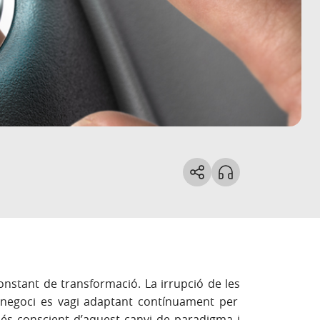
nstant de transformació. La irrupció de les
negoci es vagi adaptant contínuament per
és conscient d’aquest canvi de paradigma i