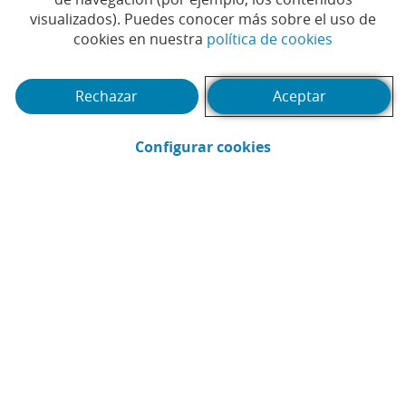
visualizados). Puedes conocer más sobre el uso de
(Abrir en 
cookies en nuestra
política de cookies
(Abrir calendario)
Fecha
Rechazar
Aceptar
Buscar
(Abrir en ventana 
Filtrar
Configurar cookies