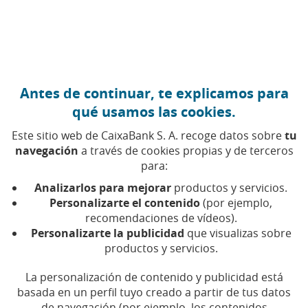
Ir al contenido central
Caixabank (Ir a Inicio)
Antes de continuar, te explicamos para
qué usamos las cookies.
Este sitio web de CaixaBank S. A. recoge datos sobre
tu
navegación
a través de cookies propias y de terceros
Digitalización
para:
Analizarlos para mejorar
productos y servicios.
Encuentra aquí todos los artículos, vídeos y pódcast
Personalizarte el contenido
(por ejemplo,
sobre digitalización en CaixaBank
recomendaciones de vídeos).
Personalizarte la publicidad
que visualizas sobre
productos y servicios.
La personalización de contenido y publicidad está
Compartir en Facebook (Abrir en ventan
Compartir en X (Abrir en ventana nu
Compartir en WhatsApp (Abrir 
Compartir en LinkedIn (Abr
Enviar por email (Abri
basada en un perfil tuyo creado a partir de tus datos
de navegación (por ejemplo, los contenidos