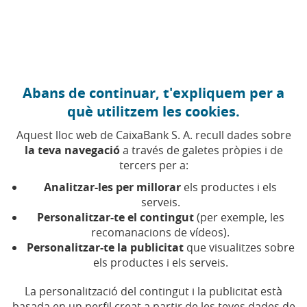
Anar al contingut central
Caixabank (Anar a Inici)
Abans de continuar, t'expliquem per a
DIVERSITAT
què utilitzem les cookies.
4 JUNY 2026
Aquest lloc web de CaixaBank S. A. recull dades sobre
la teva navegació
a través de galetes pròpies i de
Gádor Muntaner: la
tercers per a:
científica que va triar el
Analitzar-les per millorar
els productes i els
mar en comptes de la por
serveis.
Personalitzar-te el contingut
(per exemple, les
recomanacions de vídeos).
Muntaner i Adriana Mourelos conversen sobre
Personalitzar-te la publicitat
que visualitzes sobre
la importància de seguir la vocació i enfrontar-
els productes i els serveis.
se a les pors
La personalització del contingut i la publicitat està
basada en un perfil creat a partir de les teves dades de