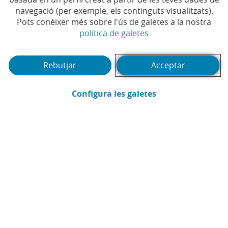
Temps de lectura | 3 min.
navegació (per exemple, els continguts visualitzats).
Pots conèixer més sobre l'ús de galetes a la nostra
(Obre en finestra no
política de galetes
CaixaBank
Pots accedir al contingut de ví­deo canviant la teva configuració de cookies.
Autoritza l'Ãºs de cookies de tercers en
aquesta secció
del portal.
Comunicació
Rebutjar
Acceptar
(Obre en finestra
Configura les galetes
Enviar per email (Obre en finestra nova
Compartir a LinkedIn (Obre en fin
Compartir a WhatsApp (Obre e
Compartir a X (Obre en fi
Compartir a Facebook
CONTINGUT RELACIONAT
DIVERSITAT
L'emprenedora que desafia la moda d'usar i