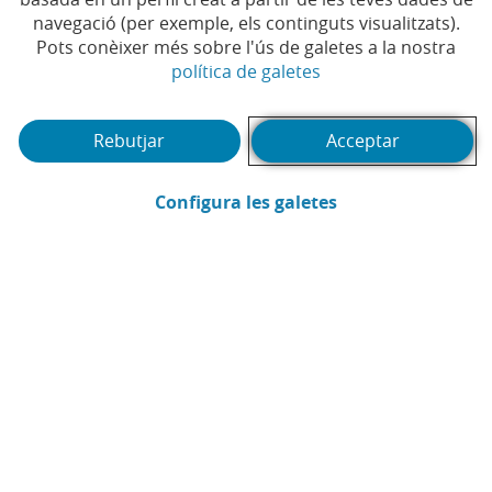
navegació (per exemple, els continguts visualitzats).
Pots conèixer més sobre l'ús de galetes a la nostra
(Obre en finestra no
política de galetes
Tema
Escull tema
Rebutjar
Acceptar
(Obre en finestra
Configura les galetes
Sectors
Escull sectors
Territori
Escull territori
(Abrir calendario)
Data
Temporada
Temporada
Episodi
Episodi