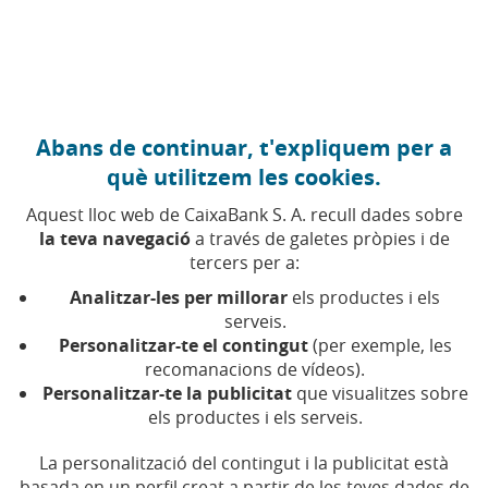
Anar al contingut central
Caixabank (Anar a Inici)
Abans de continuar, t'expliquem per a
què utilitzem les cookies.
DIVERSITAT
Més del que veus
Aquest lloc web de CaixaBank S. A. recull dades sobre
la teva navegació
a través de galetes pròpies i de
Un programa de referents femenins amb
tercers per a:
Adriana Mourelos
Analitzar-les per millorar
els productes i els
Escoltar l'últim episodi
| 27:32
serveis.
Personalitzar-te el contingut
(per exemple, les
recomanacions de vídeos).
Personalitzar-te la publicitat
que visualitzes sobre
Compartir a Facebook (Obre en finestra nova)
Compartir a X (Obre en finestra nova)
Compartir a WhatsApp (Obre en finestra n
Compartir a LinkedIn (Obre en finestra
Enviar per email (Obre en finestra
els productes i els serveis.
La personalització del contingut i la publicitat està
basada en un perfil creat a partir de les teves dades de