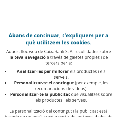
Anar al contingut central
Caixabank (Anar a Inici)
Abans de continuar, t'expliquem per a
HABITATGE
què utilitzem les cookies.
25 NOVEMBRE 2025
Aquest lloc web de CaixaBank S. A. recull dades sobre
la teva navegació
a través de galetes pròpies i de
Habitatge de lloguer:
tercers per a:
claus per entendre el
Analitzar-les per millorar
els productes i els
mercat
serveis.
Personalitzar-te el contingut
(per exemple, les
recomanacions de vídeos).
El pòdcast analitza la situació del lloguer a
Personalitzar-te la publicitat
que visualitzes sobre
Espanya i explica tot el que implica signar un
els productes i els serveis.
contracte
La personalització del contingut i la publicitat està
basada en un perfil creat a partir de les teves dades de