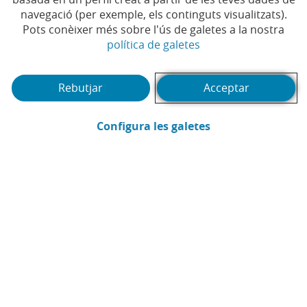
Temps de lectura | 2 min.
navegació (per exemple, els continguts visualitzats).
Pots conèixer més sobre l'ús de galetes a la nostra
(Obre en finestra no
política de galetes
CaixaBank
Pots accedir al contingut de ví­deo canviant la teva configuració de cookies.
Autoritza l'Ãºs de cookies de tercers en
aquesta secció
del portal.
Comunicació
Rebutjar
Acceptar
(Obre en finestra
Configura les galetes
Enviar per email (Obre en finestra nova
Compartir a LinkedIn (Obre en fin
Compartir a WhatsApp (Obre e
Compartir a X (Obre en fi
Compartir a Facebook
CONTINGUT RELACIONAT
HABITATGE
Així creix el lloguer a Espanya: què expliquen els