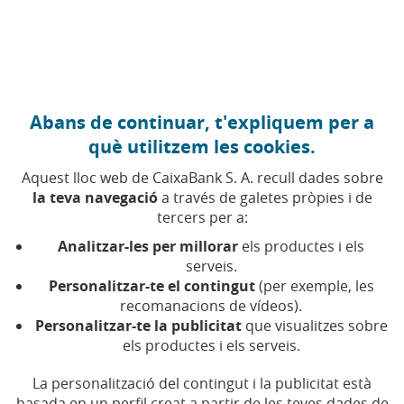
Anar al contingut central
Caixabank (Anar a Inici)
Abans de continuar, t'expliquem per a
què utilitzem les cookies.
Aquest lloc web de CaixaBank S. A. recull dades sobre
la teva navegació
a través de galetes pròpies i de
tercers per a:
Analitzar-les per millorar
els productes i els
serveis.
Personalitzar-te el contingut
(per exemple, les
recomanacions de vídeos).
Personalitzar-te la publicitat
que visualitzes sobre
els productes i els serveis.
DIVERSITAT
La personalització del contingut i la publicitat està
basada en un perfil creat a partir de les teves dades de