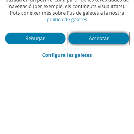
Reptes d'una
navegació (per exemple, els continguts visualitzats).
estrella
Pots conèixer més sobre l'ús de galetes a la nostra
(Obre en finestra no
política de galetes
Rebutjar
Acceptar
CaixaBank
(Obre en finestra
Configura les galetes
Comunicació
Enviar per email (Obre en finestra nova
Compartir a LinkedIn (Obre en fin
Compartir a WhatsApp (Obre e
Compartir a X (Obre en fi
Compartir a Facebook
Esforç, superació i passió
rere cada repte
CaixaBank patrocina "La nostra propera estrella", el