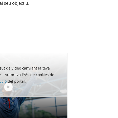
al seu objectiu.
)
gut de ví­deo canviant la teva
s. Autoritza l'Ãºs de cookies de
cció
del portal.