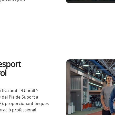
esport
ol
ctiva amb el Comitè
 del Pla de Suport a
OP), proporcionant beques
paració professional