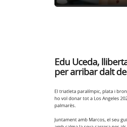
Edu Uceda, lliberta
per arribar dalt de
El triatleta paralímpic, plata i br
ho vol donar tot a Los Angeles 20
palmarès.
Juntament amb Marcos, el seu guia
amb calma la seva carrera per als