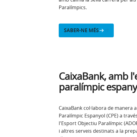
Paralímpics.
(Obre en finestra nova)
SABER-NE MÉS
CaixaBank, amb l'
paralímpic espany
CaixaBank col·labora de manera a
Paralímpic Espanyol (CPE) a través
l'Esport Objectiu Paralímpic (AD
i altres serveis destinats a la pre