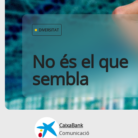
DIVERSITAT
No és el que
sembla
CaixaBank
Comunicació