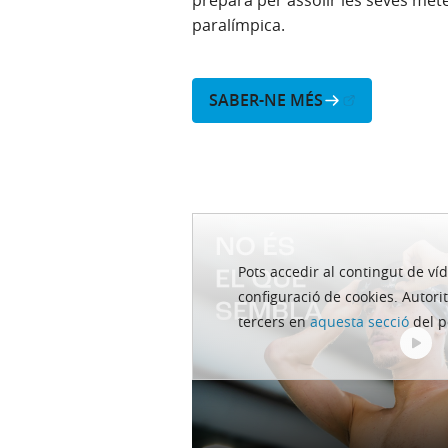
prepara per assolir les seves mete
paralímpica.
(Obre en finestra nova)
SABER-NE MÉS
Pots accedir al contingut de ví­
configuració de cookies. Autorit
tercers en
aquesta secció
del p