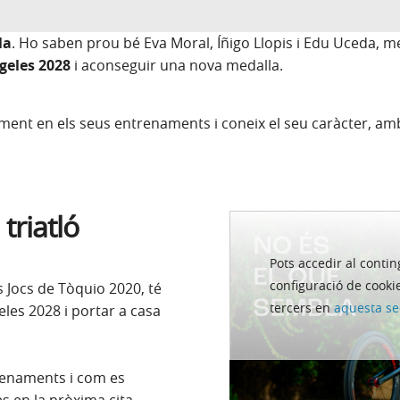
la
. Ho saben prou bé Eva Moral, Íñigo Llopis i Edu Uceda, m
ngeles 2028
i aconseguir una nova medalla.
nt en els seus entrenaments i coneix el seu caràcter, ambic
 triatló
Pots accedir al contin
configuració de cookie
s Jocs de Tòquio 2020, té
tercers en
aquesta se
eles 2028 i portar a casa
renaments i com es