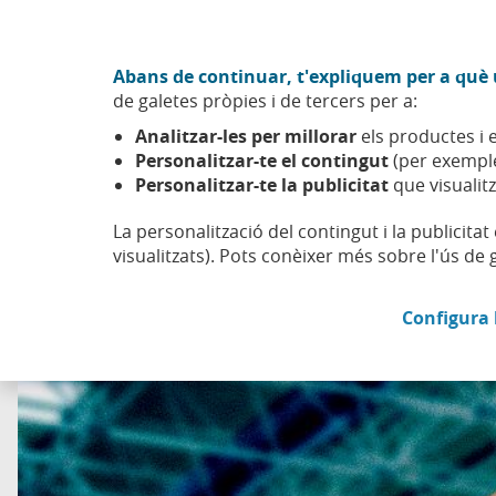
Anar al contingut central
Acció CABK (Obre en finestra nova)
Abans de continuar, t'expliquem per a què u
Sobre nosaltres
de galetes pròpies i de tercers per a:
Caixabank (Anar a Inici)
Analitzar-les per millorar
els productes i e
Esfera
Benestar
Esport
No és el que sembla
Personalitzar-te el contingut
(per exemple
Personalitzar-te la publicitat
que visualitz
La personalització del contingut i la publicita
visualitzats). Pots conèixer més sobre l'ús de 
Configura 