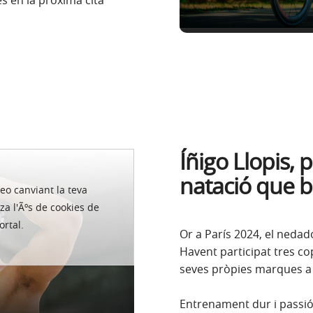
s en la pròxima cita
Íñigo Llopis, 
natació que b
deo canviant la teva
za l'Ãºs de cookies de
ortal.
Or a París 2024, el nedad
Havent participat tres cop
seves pròpies marques a 
Entrenament dur i passió 