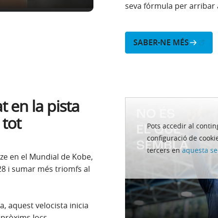
seva fórmula per arribar 
(Obre en finestra nova
SABER-NE MÉS
t en la pista
 tot
Pots accedir al contin
configuració de cookie
tercers en
aquesta se
onze en el Mundial de Kobe,
28 i sumar més triomfs al
, aquest velocista inicia
 pròxims Jocs