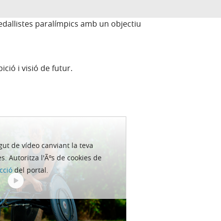
edallistes paralímpics amb un objectiu
ió i visió de futur.
gut de ví­deo canviant la teva
s. Autoritza l'Ãºs de cookies de
cció
del portal.