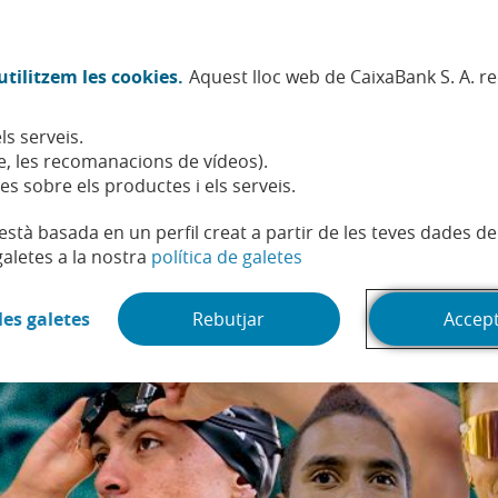
Twitter (Obre en finestra nova)
Facebook (Obre en finestra no
Instagram (Obre en finest
Linkedin (Obre en fin
Youtube (Obre en
Spotify (Obre
TikTok (
What
tilitzem les cookies.
Aquest lloc web de CaixaBank S. A. r
Sostenibilitat
Accionistes i inversors
Persones
ls serveis.
, les recomanacions de vídeos).
es sobre els productes i els serveis.
t està basada en un perfil creat a partir de les teves dades 
(Obre en finestra nova)
galetes a la nostra
política de galetes
(Obre en finestra nova)
les galetes
Rebutjar
Accep