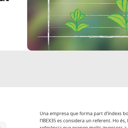
Una empresa que forma part d’índexs bor
l’IBEX35 es considera un referent. Ho és, 
referència que prenen molts inversors a