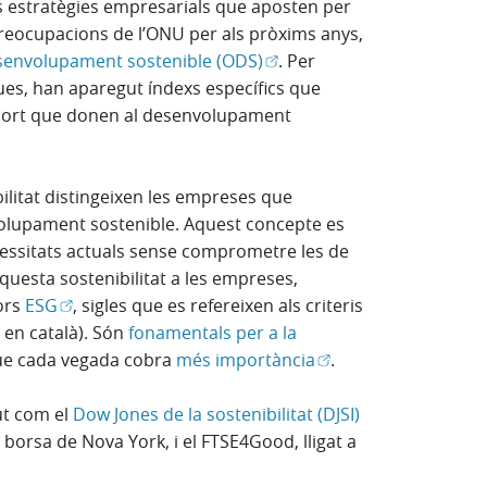
s estratègies empresarials que aposten per
 preocupacions de l’ONU per als pròxims anys,
(Obre en finestra nova)
esenvolupament sostenible (ODS)
. Per
ues, han aparegut índexs específics que
suport que donen al desenvolupament
ilitat distingeixen les empreses que
olupament sostenible. Aquest concepte es
ecessitats actuals sense comprometre les de
uesta sostenibilitat a les empreses,
(Obre en finestra nova)
ors
ESG
, sigles que es refereixen als criteris
 en català). Són
fonamentals per a la
va)
(Obre en finestra nov
que cada vegada cobra
més importància
.
(Obre en finest
ut com el
Dow Jones de la sostenibilitat (DJSI)
a borsa de Nova York, i el FTSE4Good, lligat a