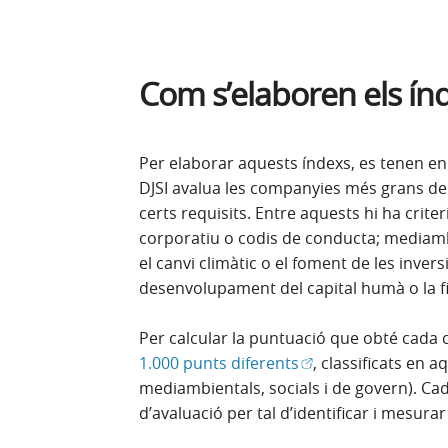
Com s’elaboren els ín
Per elaborar aquests índexs, es tenen en
DJSI avalua les companyies més grans d
certs requisits. Entre aquests hi ha crit
corporatiu o codis de conducta; mediambi
el canvi climàtic o el foment de les invers
desenvolupament del capital humà o la fil
Per calcular la puntuació que obté cada
(Obre en finestra n
1.000 punts diferents
, classificats en 
mediambientals, socials i de govern). Cad
d’avaluació per tal d’identificar i mesura