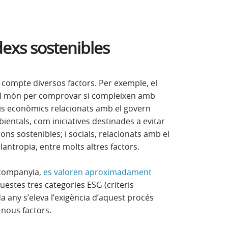
dexs sostenibles
 compte diversos factors. Per exemple, el
el món per comprovar si compleixen amb
eris econòmics relacionats amb el govern
entals, com iniciatives destinades a evitar
ions sostenibles; i socials, relacionats amb el
antropia, entre molts altres factors.
 companyia,
es valoren aproximadament
ova)
aquestes tres categories ESG (criteris
a any s’eleva l’exigència d’aquest procés
r nous factors.