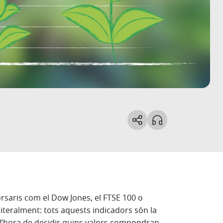
saris com el Dow Jones, el FTSE 100 o
literalment: tots aquests indicadors són la
 l’hora de decidir quins valors compondran