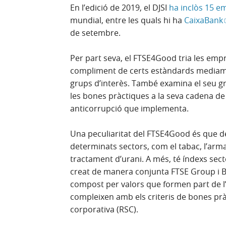
En l’edició de 2019, el DJSI
ha inclòs 15 e
mundial, entre les quals hi ha
CaixaBank
de setembre.
Per part seva, el FTSE4Good tria les emp
compliment de certs estàndards mediambi
grups d’interès. També examina el seu g
les bones pràctiques a la seva cadena de
anticorrupció que implementa.
Una peculiaritat del FTSE4Good és que 
determinats sectors, com el tabac, l’armam
tractament d’urani. A més, té índexs sec
creat de manera conjunta FTSE Group i B
compost per valors que formen part de l’IB
compleixen amb els criteris de bones prà
corporativa (RSC).