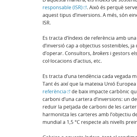
(Obre en finestra nova)
responsable (ISR)
. Això és perquè serve
aquest tipus d’inversions. A més, són e
ISR.
Es tracta d’índexs de referència amb una 
d’inversió cap a objectius sostenibles, ja
d’operar. Consultors,
brokers
i gestors el
col·locacions d’actius, etc.
Es tracta d’una tendència cada vegada m
Tant és així que la mateixa Unió Europea
(Obre en finestra nova)
referència
de baix impacte carbònic que
carboni d’una cartera d’inversions: un de
reduir la petjada de carboni de les carter
harmonitza les carteres amb l’objectiu d
mundial a 1,5 °C respecte als nivells prei