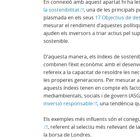
En connexió amb aquest apartat hi ha le
(Obre en finestra nova)
la sostenibilitat
, una de les principals
plasmada en els seus
17 Objectius de d
mesurar el rendiment d’aquestes polítiq
ajuden els inversors a triar actius pel 
sostenible.
D’aquesta manera, els índexs de sostenib
combinen l’èxit econòmic amb el desenv
refereix a la capacitat de resoldre les n
les properes generacions. Per mesurar aq
aquests índexs tenen en compte els fact
mediambientals, socials i de govern (ASG
(Obre en finestra no
inversió responsable
, una tendència 
Els exemples més influents són el coneg
, referent al selectiu més rellevant de l
la borsa de Londres.