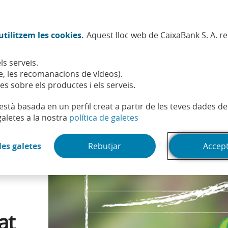
Twitter (Obre en finestra nova)
Facebook (Obre en finestra no
Instagram (Obre en finest
Linkedin (Obre en fin
Youtube (Obre en
Spotify (Obre
TikTok (
What
tilitzem les cookies.
Aquest lloc web de CaixaBank S. A. r
Sostenibilitat
Accionistes i inversors
Persones
ls serveis.
sitem índexs de sostenibilitat
, les recomanacions de vídeos).
es sobre els productes i els serveis.
t està basada en un perfil creat a partir de les teves dades 
(Obre en finestra nova)
galetes a la nostra
política de galetes
(Obre en finestra nova)
les galetes
Rebutjar
Accep
at