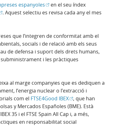
(Obre en finestra nova)
mpreses espanyoles
en el seu índex
(Obre en finestra nova)
. Aquest selectiu es revisa cada any el mes
reses que l’integren de conformitat amb el
entals, socials i de relació amb els seus
rau de defensa i suport dels drets humans,
 subministrament i les pràctiques
deixa al marge companyies que es dediquen a
ent, l’energia nuclear o l’extracció i
(Obre en finestra nova)
torials com el
FTSE4Good IBEX
, que han
olsas y Mercados Españoles (BME). Està
EX 35 i el FTSE Spain All Cap i, a més,
ctiques en responsabilitat social