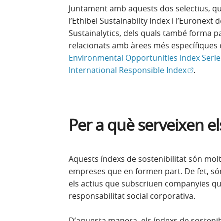
Juntament amb aquests dos selectius, que
l’Ethibel Sustainabilty Index i l’Euronext 
Sustainalytics, dels quals també forma p
relacionats amb àrees més específiques 
Environmental Opportunities Index Serie
(Obre en 
International Responsible Index
.
Per a què serveixen els
Aquests índexs de sostenibilitat són mol
empreses que en formen part. De fet, són
els actius que subscriuen companyies q
responsabilitat social corporativa.
D’aquesta manera, els índexs de sostenib