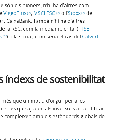
 són els pioners, n’hi ha d’altres com
(Obre en finestra nova)
(Obre en finestra nova)
(Obre en finestra nova)
de
VigeoEiris
,
MSCI ESG
o l’
Stoxx
de
art CaixaBank. També n’hi ha d’altres
de la RSC, com la mediambiental (
FTSE
(Obre en finestra nova)
s
) o la social, com seria el cas del
Calvert
finestra nova)
 índexs de sostenibilitat
t més que un motiu d’orgull per a les
 eines que ajuden als inversors a identificar
ue compleixen amb els estàndards globals de
ilitat impulsen la
inversió socialment