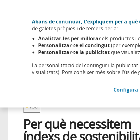
Anar al contingut central
Acció CABK (Obre en finestra nova)
Abans de continuar, t'expliquem per a què u
Sobre nosaltres
de galetes pròpies i de tercers per a:
Caixabank (Anar a Inici)
Analitzar-les per millorar
els productes i e
Esfera
Compromís
Gestió sostenible
Per què neces
Personalitzar-te el contingut
(per exemple
Personalitzar-te la publicitat
que visualitz
La personalització del contingut i la publicita
visualitzats). Pots conèixer més sobre l'ús de 
20 SETEMBRE 2019
Configura 
ASG
Per què necessitem
índexs de sostenibilit