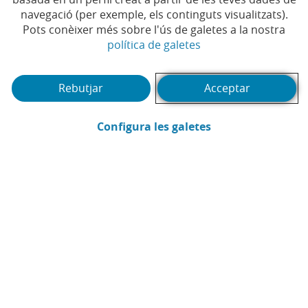
navegació (per exemple, els continguts visualitzats).
Pots conèixer més sobre l'ús de galetes a la nostra
(Obre en finestra no
política de galetes
Rebutjar
Acceptar
(Obre en finestra
Configura les galetes
CaixaBank
Comunicació
Enviar per email (Obre en finestra nova
Compartir a LinkedIn (Obre en fin
Compartir a WhatsApp (Obre e
Compartir a X (Obre en fi
Compartir a Facebook