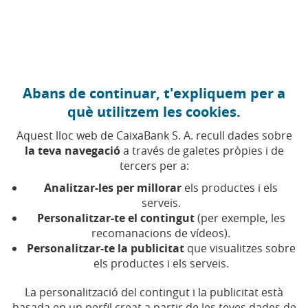
Anar al contingut central
Caixabank (Anar a Inici)
Abans de continuar, t'expliquem per a
ECONOMIA DOMÈSTICA
què utilitzem les cookies.
4 DESEMBRE 2025
Aquest lloc web de CaixaBank S. A. recull dades sobre
la teva navegació
a través de galetes pròpies i de
Com planificar l'economia
tercers per a:
familiar per Nadal
Analitzar-les per millorar
els productes i els
serveis.
Personalitzar-te el contingut
(per exemple, les
Un pressupost i alguns consells t'ajudaran a
recomanacions de vídeos).
gaudir de les festes sense fer malbé la teva
economia
Personalitzar-te la publicitat
que visualitzes sobre
els productes i els serveis.
Temps de lectura | 3 min.
La personalització del contingut i la publicitat està
basada en un perfil creat a partir de les teves dades de