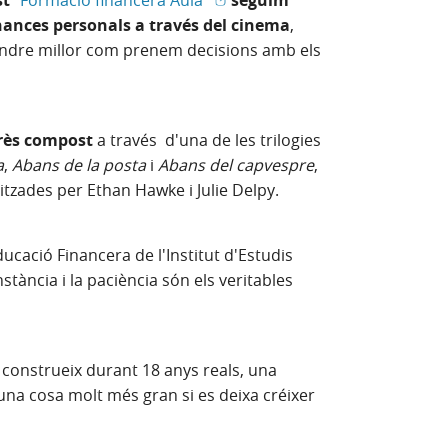
st
“Formació financera Aula”
seguim
inances personals a través del cinema
,
tendre millor com prenem decisions amb els
erès compost
a través
d'una de les trilogies
a
,
Abans de la posta
i
Abans del capvespre
,
itzades per Ethan Hawke i Julie Delpy.
ducació Financera de l'Institut d'Estudis
tància i la paciència són els veritables
es construeix durant 18 anys reals, una
na cosa molt més gran si es deixa créixer