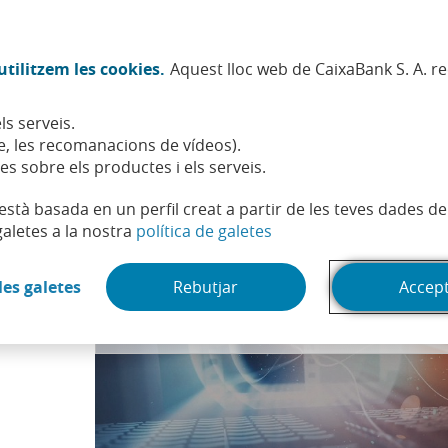
Twitter (Obre en finestra nova)
Facebook (Obre en finestra no
Instagram (Obre en finest
Linkedin (Obre en fin
Youtube (Obre en
Spotify (Obre
TikTok (
What
tilitzem les cookies.
Aquest lloc web de CaixaBank S. A. r
Sostenibilitat
Accionistes i inversors
Persones
ls serveis.
través de la trilogia "Abans de l'alba"
, les recomanacions de vídeos).
es sobre els productes i els serveis.
t està basada en un perfil creat a partir de les teves dades 
(Obre en finestra nova)
galetes a la nostra
política de galetes
Pots accedir al contingut de ví­deo canviant la teva configuració de 
(Obre en finestra nova)
les galetes
Rebutjar
Accep