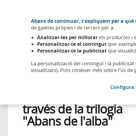
Anar al contingut central
Acció CABK (Obre en finestra nova)
Abans de continuar, t'expliquem per a què u
Sobre nosaltres
de galetes pròpies i de tercers per a:
Caixabank (Anar a Inici)
Analitzar-les per millorar
els productes i e
Esfera
Aprendre
Salut financera
Interès compost a 
Personalitzar-te el contingut
(per exemple
Personalitzar-te la publicitat
que visualitz
La personalització del contingut i la publicita
visualitzats). Pots conèixer més sobre l'ús de 
24 ABRIL 2026
FINANCES PERSONALS
Configura 
Interès compost a
través de la trilogia
"Abans de l'alba"