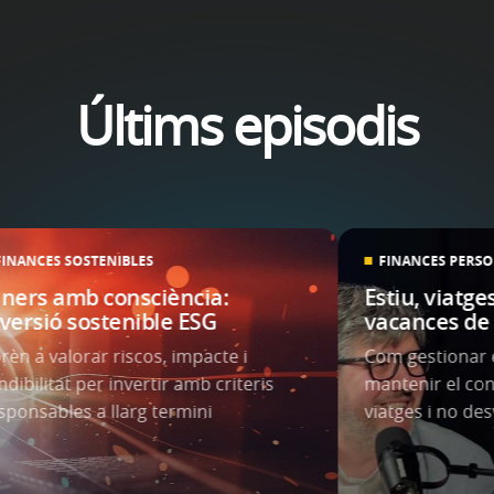
Últims episodis
FINANCES SOSTENIBLES
FINANCES PERS
iners amb consciència:
Estiu, viatge
nversió sostenible ESG
vacances de
rèn a valorar riscos, impacte i
Com gestionar el
ndibilitat per invertir amb criteris
mantenir el con
sponsables a llarg termini
viatges i no de