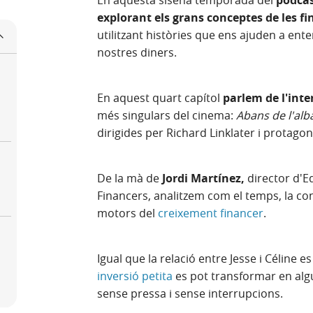
En aquesta sisena temporada del
pòdca
explorant els grans conceptes de les f
utilitzant històries que ens ajuden a en
nostres diners.
En aquest quart capítol
parlem de l'int
més singulars del cinema:
Abans de l'alb
dirigides per Richard Linklater i protagon
De la mà de
Jordi Martínez,
director d'E
Financers, analitzem com el temps, la cons
motors del
creixement financer
.
Igual que la relació entre Jesse i Céline 
inversió petita
es pot transformar en algu
sense pressa i sense interrupcions.