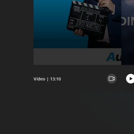
Vídeo | 13:10
S'estan mostrant les diapositives 1 a 3 del carrusel.