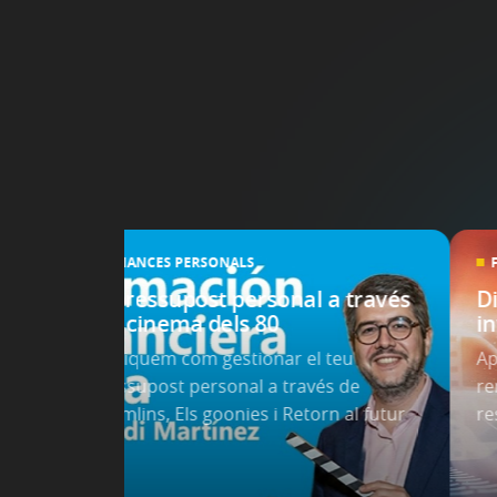
FINANCES PERSONALS
s de
El pressupost personal a través
D
del cinema dels 80
i
 a
Expliquem com gestionar el teu
Ap
 de
pressupost personal a través de
re
Gremlins, Els goonies i Retorn al futur
re