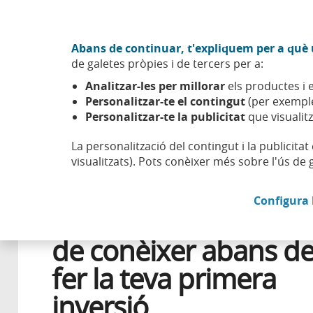
Anar al contingut central
Acció CABK (Obre en finestra nova)
Abans de continuar, t'expliquem per a què u
Sobre nosaltres
de galetes pròpies i de tercers per a:
Caixabank (Anar a Inici)
Analitzar-les per millorar
els productes i e
Esfera
Aprendre
Salut financera
10 conceptes que 
Personalitzar-te el contingut
(per exemple
Personalitzar-te la publicitat
que visualitz
La personalització del contingut i la publicita
visualitzats). Pots conèixer més sobre l'ús de 
21 SETEMBRE 2022
FINANCES PERSONALS
Configura 
10 conceptes que ha
de conèixer abans d
fer la teva primera
inversió