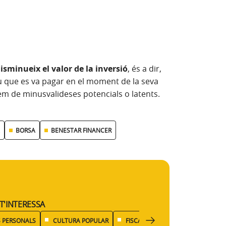
sminueix el valor de la inversió
, és a dir,
eu que es va pagar en el moment de la seva
lem de minusvalideses potencials o latents.
BORSA
BENESTAR FINANCER
T'INTERESSA
S PERSONALS
CULTURA POPULAR
FISCALITAT
ECONOMIA DOMÈ