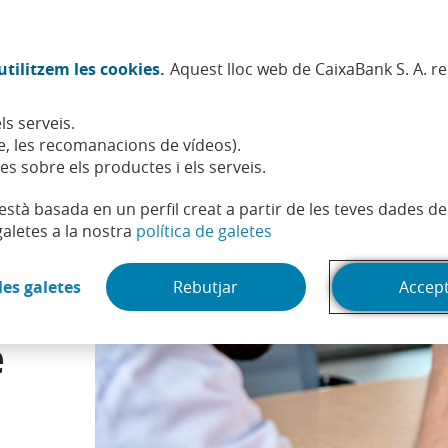
Twitter (Obre en finestra nova)
Facebook (Obre en finestra no
Instagram (Obre en finest
Linkedin (Obre en fin
Youtube (Obre en
Spotify (Obre
TikTok (
What
tilitzem les cookies.
Aquest lloc web de CaixaBank S. A. r
Sostenibilitat
Accionistes i inversors
Persones
ls serveis.
has de conèixer abans de fer la teva primera inversió
, les recomanacions de vídeos).
es sobre els productes i els serveis.
t està basada en un perfil creat a partir de les teves dades 
(Obre en finestra nova)
galetes a la nostra
política de galetes
(Obre en finestra nova)
les galetes
Rebutjar
Accep
s
e