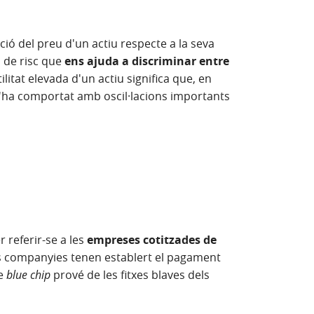
ció del preu d'un actiu respecte a la seva
a de risc que
ens ajuda a discriminar entre
tilitat elevada d'un actiu significa que, en
 s'ha comportat amb oscil·lacions importants
 referir-se a les
empreses cotitzades de
es companyies tenen establert el pagament
me
blue chip
prové de les fitxes blaves dels