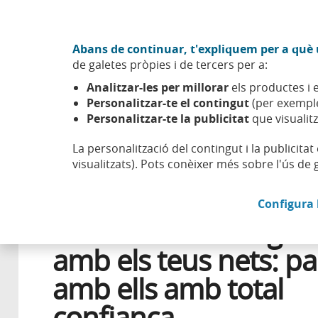
Anar al contingut central
Acció CABK (Obre en finestra nova)
Abans de continuar, t'expliquem per a què u
Sobre nosaltres
de galetes pròpies i de tercers per a:
Caixabank (Anar a Inici)
Analitzar-les per millorar
els productes i e
Esfera
Innovació
Tecnologia
Videotrucades segures
Personalitzar-te el contingut
(per exemple
Personalitzar-te la publicitat
que visualitz
La personalització del contingut i la publicita
visualitzats). Pots conèixer més sobre l'ús de 
29 GENER 2026
CIBERSEGURETAT
Configura 
Videotrucades segur
amb els teus nets: pa
amb ells amb total
confiança