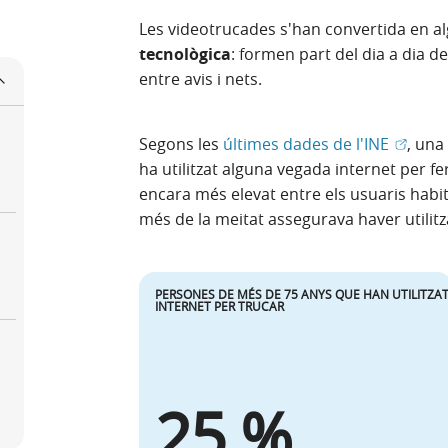
Les videotrucades s'han convertida en a
tecnològica
: formen part del dia a dia 
entre avis i nets.
(Obre e
Segons les
últimes dades de l'INE
, una
ha utilitzat alguna vegada internet per f
encara més elevat entre els usuaris habit
més de la meitat assegurava haver utilitz
PERSONES DE MÉS DE 75 ANYS QUE HAN UTILITZA
INTERNET PER TRUCAR
25 %