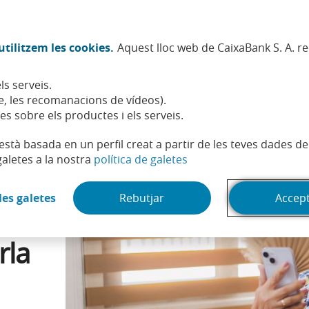
Twitter (Obre en finestra nova)
Facebook (Obre en finestra no
Instagram (Obre en finest
Linkedin (Obre en fin
Youtube (Obre en
Spotify (Obre
TikTok (
What
tilitzem les cookies.
Aquest lloc web de CaixaBank S. A. r
Sostenibilitat
Accionistes i inversors
Persones
ls serveis.
 amb els teus nets: parla amb ells amb total confiança
, les recomanacions de vídeos).
es sobre els productes i els serveis.
t està basada en un perfil creat a partir de les teves dades 
(Obre en finestra nova)
galetes a la nostra
política de galetes
(Obre en finestra nova)
les galetes
Rebutjar
Accep
es
rla