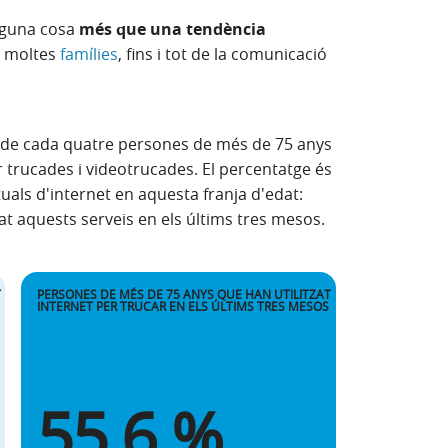
lguna cosa
més que una tendència
de moltes
famílies
, fins i tot de la comunicació
n finestra nova)
 de cada quatre persones de més de 75 anys
er trucades i videotrucades. El percentatge és
uals d'internet en aquesta franja d'edat:
at aquests serveis en els últims tres mesos.
T
PERSONES DE MÉS DE 75 ANYS QUE HAN UTILITZAT
INTERNET PER TRUCAR EN ELS ÚLTIMS TRES MESOS
55,6 %