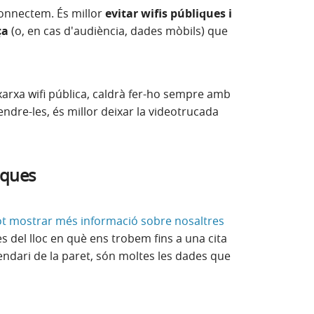
connectem. És millor
evitar wifis públiques i
ça
(o, en cas d'audiència, dades mòbils) que
xarxa wifi pública, caldrà fer-ho sempre amb
rendre-les, és millor deixar la videotrucada
ruques
t mostrar més informació sobre nosaltres
 del lloc en què ens trobem fins a una cita
dari de la paret, són moltes les dades que