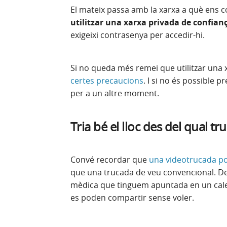
El mateix passa amb la xarxa a què ens 
utilitzar una xarxa privada
de confian
exigeixi contrasenya per accedir-hi.
Si no queda més remei que utilitzar una 
certes precaucions
. I si no és possible p
per a un altre moment.
Tria bé el lloc des del qual t
Convé recordar que
una videotrucada po
que una trucada de veu convencional. Des
mèdica que tinguem apuntada en un calen
es poden compartir sense voler.