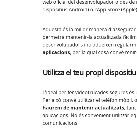
web oficial del desenvolupador o des de r
dispositius Android) o l'App Store (Apple)
Aquesta és la millor manera d'assegurar-s
permetrà mantenir-la actualitzada fàcilm
desenvolupadors introdueixen regular
aplicacions
, per la qual cosa convé tenir-
Utilitza el teu propi dispositi
L'ideal per fer videotrucades segures és u
Per això convé utilitzar el telèfon mòbil,
haurem de mantenir actualitzats
, tan
aplicacions. No és convenient utilitzar e
comunicacions.