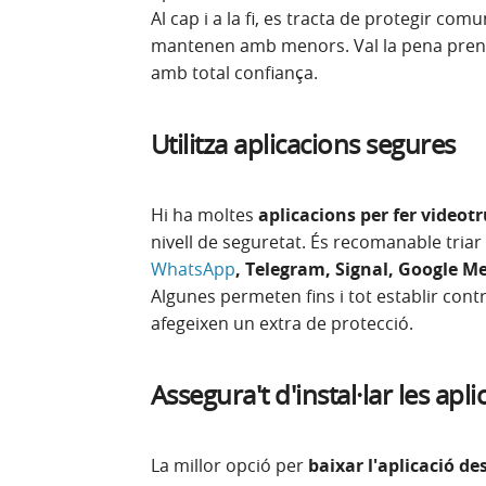
Al cap i a la fi, es tracta de protegir com
mantenen amb menors. Val la pena prend
amb total confiança.
Utilitza aplicacions segures
Hi ha moltes
aplicacions per fer videot
nivell de seguretat. És recomanable triar
WhatsApp
, Telegram, Signal, Google M
Algunes permeten fins i tot establir cont
afegeixen un extra de protecció.
Assegura't d'instal·lar les apli
La millor opció per
baixar l'aplicació de