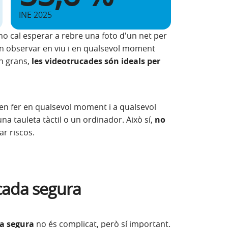
INE 2025
no cal esperar a rebre una foto d'un net per
en observar en viu i en qualsevol moment
ón grans,
les videotrucades són ideals per
den fer en qualsevol moment i a qualsevol
 una tauleta tàctil o un ordinador. Això sí,
no
ar riscos.
cada segura
a segura
no és complicat, però sí important.