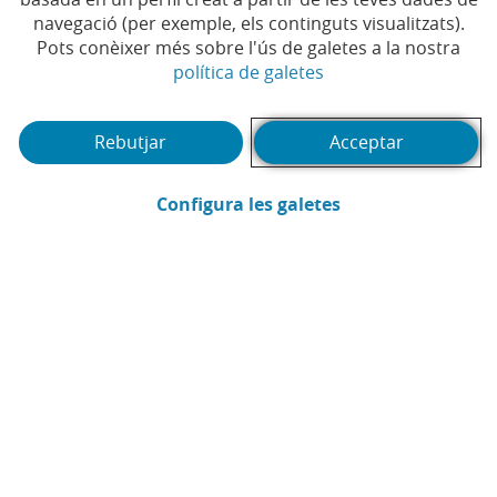
navegació (per exemple, els continguts visualitzats).
Pots conèixer més sobre l'ús de galetes a la nostra
(Obre en finestra no
política de galetes
Rebutjar
Acceptar
(Obre en finestra
Configura les galetes
CaixaBank
Comunicació
Enviar per email (Obre en finestra nova
Compartir a LinkedIn (Obre en fin
Compartir a WhatsApp (Obre e
Compartir a X (Obre en fi
Compartir a Facebook