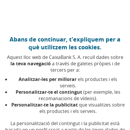
Anar al contingut central
Caixabank (Anar a Inici)
Abans de continuar, t'expliquem per a
EMPRENEDORIA
què utilitzem les cookies.
12 JULIOL 2023
Aquest lloc web de CaixaBank S. A. recull dades sobre
la teva navegació
a través de galetes pròpies i de
Radiografia de
tercers per a:
l’emprenedor social: com
Analitzar-les per millorar
els productes i els
és i què el motiva?
serveis.
Personalitzar-te el contingut
(per exemple, les
recomanacions de vídeos).
Temps de lectura | 4 min.
Personalitzar-te la publicitat
que visualitzes sobre
els productes i els serveis.
La personalització del contingut i la publicitat està
basada en un perfil creat a partir de les teves dades de