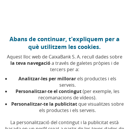
Anar al contingut central
Caixabank (Anar a Inici)
Abans de continuar, t'expliquem per a
FINANCES PERSONALS
què utilitzem les cookies.
10 DESEMBRE 2025
Aquest lloc web de CaixaBank S. A. recull dades sobre
la teva navegació
a través de galetes pròpies i de
Calendari econòmic del
tercers per a:
2026 per planificar les
Analitzar-les per millorar
els productes i els
teves finances
serveis.
Personalitzar-te el contingut
(per exemple, les
recomanacions de vídeos).
Les principals fites econòmiques que afectaran
Personalitzar-te la publicitat
que visualitzes sobre
la teva economia el 2026, organitzades per
els productes i els serveis.
mesos
La personalització del contingut i la publicitat està
basada en un perfil creat a partir de les teves dades de