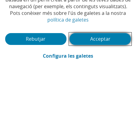
Temps de lectura | 4 min.
navegació (per exemple, els continguts visualitzats).
Pots conèixer més sobre l'ús de galetes a la nostra
(Obre en finestra no
política de galetes
Rebutjar
Acceptar
(Obre en finestra
Configura les galetes
CaixaBank
Comunicació