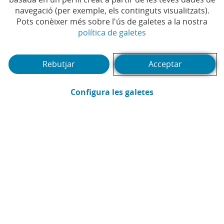
navegació (per exemple, els continguts visualitzats).
Pots conèixer més sobre l'ús de galetes a la nostra
(Obre en finestra no
política de galetes
Rebutjar
Acceptar
(Obre en finestra
Configura les galetes
CaixaBank
Comunicació
Enviar per email (Obre en finestra nova
Compartir a LinkedIn (Obre en fin
Compartir a WhatsApp (Obre e
Compartir a X (Obre en fi
Compartir a Facebook