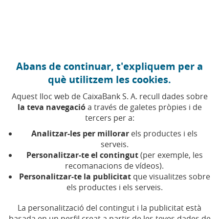
Anar al contingut central
Caixabank (Anar a Inici)
Abans de continuar, t'expliquem per a
EMPRENEDORIA
què utilitzem les cookies.
4 MARÇ 2026
Aquest lloc web de CaixaBank S. A. recull dades sobre
la teva navegació
a través de galetes pròpies i de
Agro4Data: el poder de la
tercers per a:
dada a peu de camp
Analitzar-les per millorar
els productes i els
serveis.
Personalitzar-te el contingut
(per exemple, les
Finalista d'imaginPlanet Challenge, Agro4Data
recomanacions de vídeos).
ofereix solucions per predir i anticipar-se a
anomalies en el camp partint de l'anàlisi de
Personalitzar-te la publicitat
que visualitzes sobre
dades
els productes i els serveis.
La personalització del contingut i la publicitat està
Temps de lectura | 5 min.
basada en un perfil creat a partir de les teves dades de