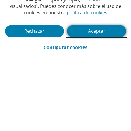
visualizados). Puedes conocer más sobre el uso de
(Abrir en 
cookies en nuestra
política de cookies
Tiempo de lectura | 4 min.
Rechazar
Aceptar
(Abrir en ventana 
Configurar cookies
MicroBank