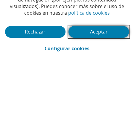
visualizados). Puedes conocer más sobre el uso de
(Abrir en 
cookies en nuestra
política de cookies
(Abrir calendario)
Fecha
Rechazar
Aceptar
Buscar
(Abrir en ventana 
Filtrar
Configurar cookies