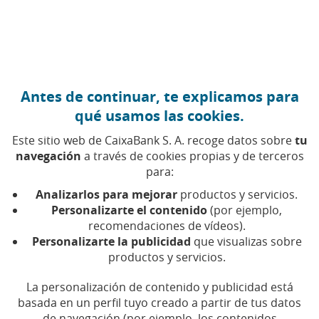
Ir al contenido central
Caixabank (Ir a Inicio)
Antes de continuar, te explicamos para
qué usamos las cookies.
Este sitio web de CaixaBank S. A. recoge datos sobre
tu
navegación
a través de cookies propias y de terceros
Empresas
para:
Analizarlos para mejorar
productos y servicios.
Encuentra aquí todos los artículos, vídeos y pódcast
Personalizarte el contenido
(por ejemplo,
sobre empresas en CaixaBank
recomendaciones de vídeos).
Personalizarte la publicidad
que visualizas sobre
productos y servicios.
La personalización de contenido y publicidad está
Compartir en Facebook (Abrir en ventan
Compartir en X (Abrir en ventana nu
Compartir en WhatsApp (Abrir 
Compartir en LinkedIn (Abr
Enviar por email (Abri
basada en un perfil tuyo creado a partir de tus datos
de navegación (por ejemplo, los contenidos