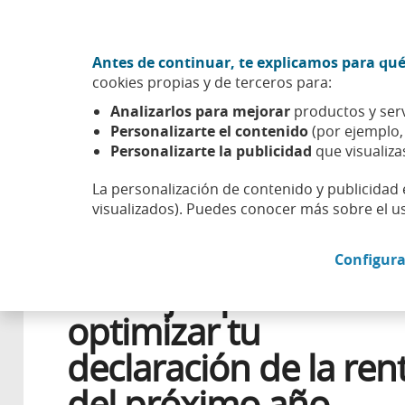
Ir al contenido central
Acción CABK (Abrir en ventana nueva)
Antes de continuar, te explicamos para qué
Sobre nosotros
cookies propias y de terceros para:
Caixabank (Ir a Inicio)
Analizarlos para mejorar
productos y serv
Esfera
Aprender
Salud financiera
Consejos para op
Personalizarte el contenido
(por ejemplo
Personalizarte la publicidad
que visualiza
La personalización de contenido y publicidad 
visualizados). Puedes conocer más sobre el u
5 JUNIO 2026
FINANZAS PERSONALES
Configura
Consejos para
optimizar tu
declaración de la ren
del próximo año