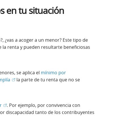
s en tu situación
é?, ¿vas a acoger a un menor? Este tipo de
e la renta y pueden resultarte beneficiosas
nores, se aplica el
mínimo por
(Abrir en ventana nueva)
mplía
la parte de tu renta que no se
(Abrir en ventana nueva)
ar
. Por ejemplo, por convivencia con
or discapacidad tanto de los contribuyentes