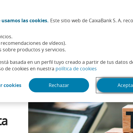
Twitter (Abrir en ventana nueva)
Facebook (Abrir en ventana n
Instagram (Abrir en venta
Linkedin (Abrir en ve
Youtube (Abrir e
Spotify (Abri
TikTok (
What
 usamos las cookies.
Este sitio web de CaixaBank S. A. re
Sostenibilidad
Accionistas e inversores
Personas
icios.
timizar tu declaración de la renta del próximo año
, recomendaciones de vídeos).
s sobre productos y servicios.
está basada en un perfil tuyo creado a partir de tus datos 
(Abrir en venta
so de cookies en nuestra
política de cookies
(Abrir en ventana nueva)
r cookies
Rechazar
Acepta
ta