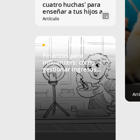
cuatro huchas' para
enseñar a tus hijos a
ahorrar este verano
Artículo
FINANZAS PERSONALES
Finanzas para
influencers: cómo
gestionar ingresos
irregulares
Art