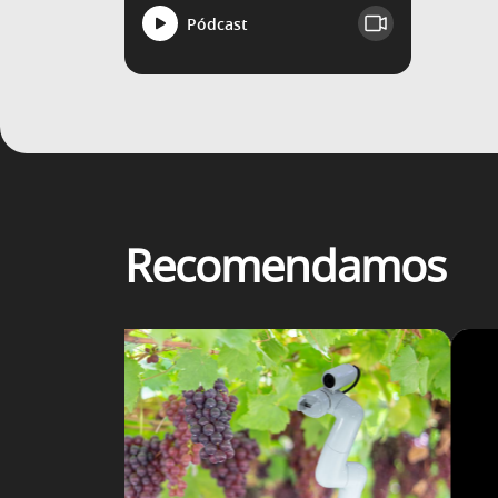
Pódcast
Recomendamos
ué