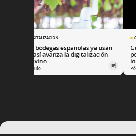
DIGITALIZACIÓN
Las bodegas españolas ya usan
G
IA: así avanza la digitalización
po
del vino
l
Artículo
Pó
Mostrando diapositivas 1 a 3 del carrusel.