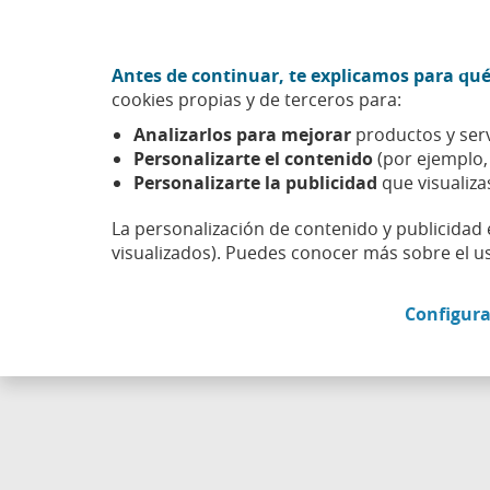
Ir al contenido central
Acción CABK (Abrir en ventana nueva)
Antes de continuar, te explicamos para qué
Sobre nosotros
cookies propias y de terceros para:
Caixabank (Ir a Inicio)
Analizarlos para mejorar
productos y serv
Esfera
Aprender
Salud financiera
Personalizarte el contenido
(por ejemplo
Personalizarte la publicidad
que visualiza
La personalización de contenido y publicidad 
visualizados). Puedes conocer más sobre el u
Configura
Clav