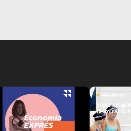
PARALÍMPICO
El día en qu
de mirar sus