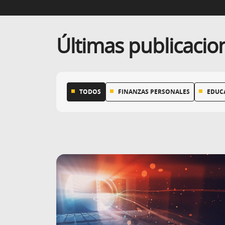
Últimas publicacio
Tema
Elige tema
TODOS
FINANZAS PERSONALES
EDUC
(Abrir calendario)
Fecha