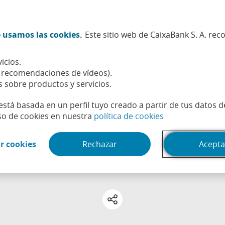
Twitter (Abrir en ventana nueva)
Facebook (Abrir en ventana n
Instagram (Abrir en venta
Linkedin (Abrir en ve
Youtube (Abrir e
Spotify (Abri
TikTok (
What
 usamos las cookies.
Este sitio web de CaixaBank S. A. re
Sostenibilidad
Accionistas e inversores
Personas
icios.
, recomendaciones de vídeos).
s sobre productos y servicios.
está basada en un perfil tuyo creado a partir de tus datos 
(Abrir en venta
so de cookies en nuestra
política de cookies
APRENDER
Salud financiera
(Abrir en ventana nueva)
r cookies
Rechazar
Acepta
es para gestionar el dinero, anticipar riesgos y ganar estabi