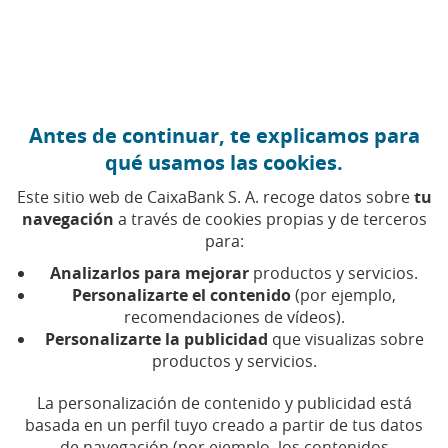
Ir al contenido central
Caixabank (Ir a Inicio)
Antes de continuar, te explicamos para
Junta General de Accionistas
qué usamos las cookies.
Este sitio web de CaixaBank S. A. recoge datos sobre
tu
navegación
a través de cookies propias y de terceros
Es uno de los órganos de gobierno de las sociedades de
para:
capital en el que, dentro del marco de sus
competencias, se tratan los correspondientes asuntos y
Analizarlos para mejorar
productos y servicios.
los accionistas adoptan los acuerdos que procedan.
Personalizarte el contenido
(por ejemplo,
recomendaciones de vídeos).
Personalizarte la publicidad
que visualizas sobre
productos y servicios.
26 de marzo (primera convocatoria)
27 de marzo (segunda convocatoria)
La personalización de contenido y publicidad está
basada en un perfil tuyo creado a partir de tus datos
de navegación (por ejemplo, los contenidos