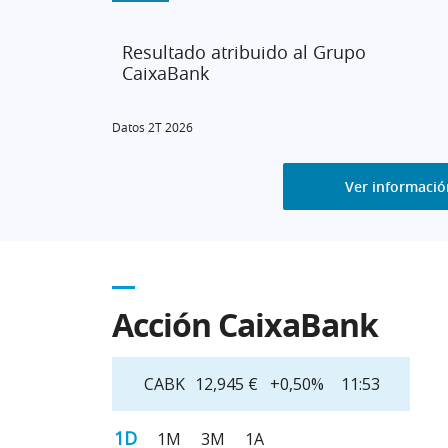
Resultado atribuido al Grupo
CaixaBank
Presentación de Resultados 2T 2026
Datos 2T 2026
Accede a la documentación
Ver información
Acción CaixaBank