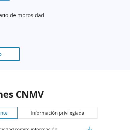
atio de morosidad
o
nes CNMV
ante
Información privilegiada
Descargar PDF La Sociedad
ciedad remite información