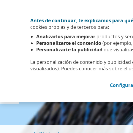
Ir al contenido central
Acción CABK (Abrir en ventana nueva)
Antes de continuar, te explicamos para qué
Sobre nosotros
cookies propias y de terceros para:
Caixabank (Ir a Inicio)
Analizarlos para mejorar
productos y serv
Personalizarte el contenido
(por ejemplo
Personalizarte la publicidad
que visualiza
La personalización de contenido y publicidad 
visualizados). Puedes conocer más sobre el u
Presentación de R
Presentaciones co
Configura
Diapositiva anterior
Accede a la documen
Consultar aquí