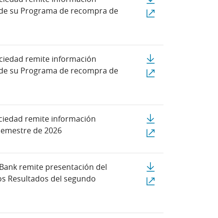
ón de su Programa de recompra de
Enlace externo La Socieda
Descargar PDF La Sociedad
ciedad remite información
ón de su Programa de recompra de
Enlace externo La Socieda
Descargar PDF La sociedad
ciedad remite información
 semestre de 2026
Enlace externo La socieda
Descargar PDF CaixaBank r
Bank remite presentación del
os Resultados del segundo
Enlace externo CaixaBank 