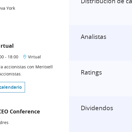
Distribución de ca
va York
Analistas
irtual
00 - 18:00
Virtual
a accionistas con Meritxell
Ratings
Accionistas.
calendario
Dividendos
 CEO Conference
dres