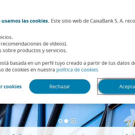
Twitter (Abrir en ventana nueva)
Facebook (Abrir en ventana n
Instagram (Abrir en venta
Linkedin (Abrir en ve
Youtube (Abrir e
Spotify (Abri
TikTok (
What
 usamos las cookies.
Este sitio web de CaixaBank S. A. re
Sostenibilidad
Accionistas e inversores
Personas
icios.
, recomendaciones de vídeos).
s sobre productos y servicios.
está basada en un perfil tuyo creado a partir de tus datos 
(Abrir en venta
so de cookies en nuestra
política de cookies
esultados 2T 2026
rporativas
(Abrir en ventana nueva)
r cookies
Rechazar
Acepta
tación
Pausar/Reanudar