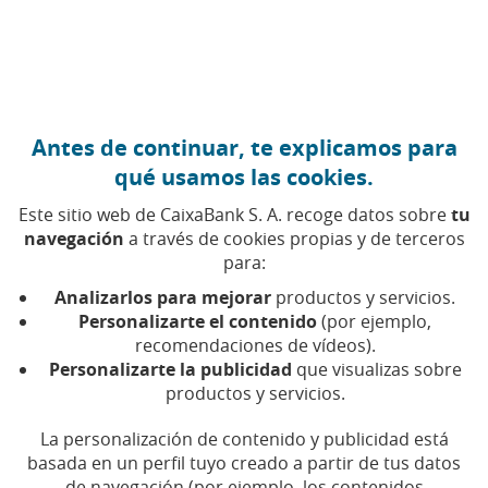
Ir al contenido central
Caixabank (Ir a Inicio)
Antes de continuar, te explicamos para
Analistas y ratings ASG
qué usamos las cookies.
Este sitio web de CaixaBank S. A. recoge datos sobre
tu
navegación
a través de cookies propias y de terceros
El modelo de gestión sostenible a largo plazo de
para:
CaixaBank nos sitúa entre las entidades financieras con
mejores calificaciones en los ratings ASG (Ambientales,
Analizarlos para mejorar
productos y servicios.
Sociales y de buen Gobierno), gracias al reconocimiento
Personalizarte el contenido
(por ejemplo,
de las principales agencias de rating y analistas de
recomendaciones de vídeos).
Personalizarte la publicidad
que visualizas sobre
sostenibilidad.
productos y servicios.
Los
ratings ASG
son las herramientas de evaluación
La personalización de contenido y publicidad está
más consultadas en los mercados financieros para
basada en un perfil tuyo creado a partir de tus datos
obtener información sobre el desempeño en
de navegación (por ejemplo, los contenidos