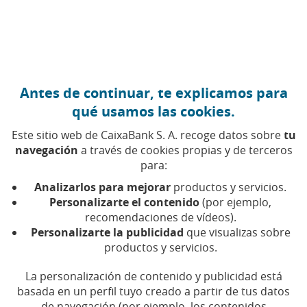
Ir al contenido central
Caixabank (Ir a Inicio)
Antes de continuar, te explicamos para
Cultura financiera
qué usamos las cookies.
Este sitio web de CaixaBank S. A. recoge datos sobre
tu
En CaixaBank estamos comprometidos con
navegación
a través de cookies propias y de terceros
para:
la mejora de la cultura financiera de
nuestros clientes y accionistas y, en
Analizarlos para mejorar
productos y servicios.
general, de toda la sociedad, incluyendo a
Personalizarte el contenido
(por ejemplo,
las personas en situación de
recomendaciones de vídeos).
Personalizarte la publicidad
que visualizas sobre
vulnerabilidad.
productos y servicios.
A través de nuestro Plan de Cultura financiera ponemos
La personalización de contenido y publicidad está
en marcha iniciativas de educación financiera
basada en un perfil tuyo creado a partir de tus datos
destinadas a todo tipo de públicos con el fin de
de navegación (por ejemplo, los contenidos