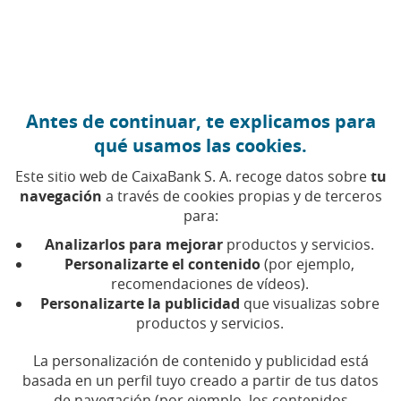
Ir al contenido central
Caixabank (Ir a Inicio)
Antes de continuar, te explicamos para
FINANZAS PERSONALES
qué usamos las cookies.
5 FEBRERO 2026
Este sitio web de CaixaBank S. A. recoge datos sobre
tu
navegación
a través de cookies propias y de terceros
¿Cuáles son las pensiones
para:
mínimas y máximas en
Analizarlos para mejorar
productos y servicios.
2026?
Personalizarte el contenido
(por ejemplo,
recomendaciones de vídeos).
Personalizarte la publicidad
que visualizas sobre
Actualmente, la pensión media en España, que
productos y servicios.
incluye jubilación, incapacidad, viudedad,
orfandad y favor de familiares, es de 1.363
La personalización de contenido y publicidad está
euros
basada en un perfil tuyo creado a partir de tus datos
de navegación (por ejemplo, los contenidos