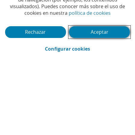
Tiempo de lectura | 4 min.
visualizados). Puedes conocer más sobre el uso de
(Abrir en 
cookies en nuestra
política de cookies
Rechazar
Aceptar
(Abrir en ventana 
Configurar cookies
CaixaBank
Comunicación