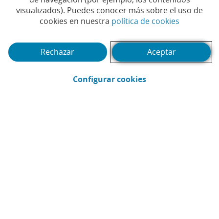
Tiempo de lectura | 5 min.
visualizados). Puedes conocer más sobre el uso de
(Abrir en 
cookies en nuestra
política de cookies
Rechazar
Aceptar
(Abrir en ventana 
Configurar cookies
imagin