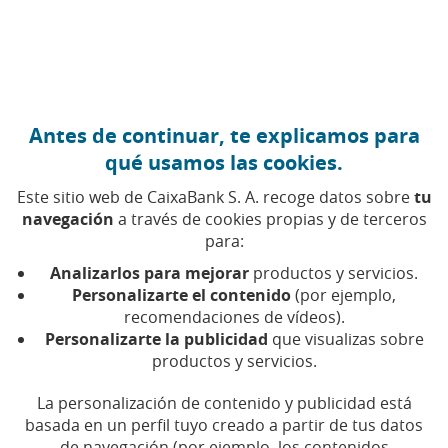
Ir al contenido central
Caixabank (Ir a Inicio)
Antes de continuar, te explicamos para
MEDIOAMBIENTE
qué usamos las cookies.
4 JUNIO 2026
Este sitio web de CaixaBank S. A. recoge datos sobre
tu
navegación
a través de cookies propias y de terceros
La tecnología española
para:
que evita incendios
Analizarlos para mejorar
productos y servicios.
forestales
Personalizarte el contenido
(por ejemplo,
recomendaciones de vídeos).
Personalizarte la publicidad
que visualizas sobre
La tecnología y la naturaleza, unidas por la
productos y servicios.
mejor razón posible: detectar de manera
anticipada los incendios… y evitarlos
La personalización de contenido y publicidad está
basada en un perfil tuyo creado a partir de tus datos
de navegación (por ejemplo, los contenidos