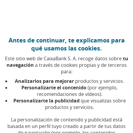
Ir al contenido central
Caixabank (Ir a Inicio)
Antes de continuar, te explicamos para
qué usamos las cookies.
Este sitio web de CaixaBank S. A. recoge datos sobre
tu
navegación
a través de cookies propias y de terceros
Tecnología
para:
Analizarlos para mejorar
productos y servicios.
Encuentra aquí todos los artículos, vídeos y pódcast
Personalizarte el contenido
(por ejemplo,
sobre tecnología en CaixaBank
recomendaciones de vídeos).
Personalizarte la publicidad
que visualizas sobre
productos y servicios.
La personalización de contenido y publicidad está
Compartir en Facebook (Abrir en ventan
Compartir en X (Abrir en ventana nu
Compartir en WhatsApp (Abrir 
Compartir en LinkedIn (Abr
Enviar por email (Abri
basada en un perfil tuyo creado a partir de tus datos
de navegación (por ejemplo, los contenidos