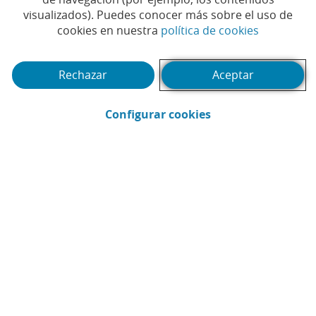
visualizados). Puedes conocer más sobre el uso de
(Abrir en 
cookies en nuestra
política de cookies
(Abrir calendario)
Fecha
Rechazar
Aceptar
Buscar
(Abrir en ventana 
Filtrar
Configurar cookies