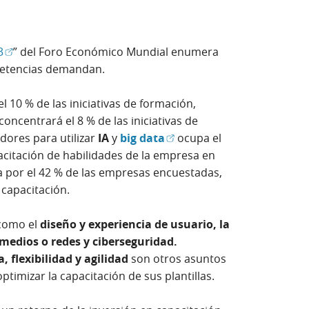
(Abrir en ventana nueva)
3
” del Foro Económico Mundial enumera
petencias demandan.
l 10 % de las iniciativas de formación,
 concentrará el 8 % de las iniciativas de
(Abrir en ventana nueva)
dores para utilizar
IA
y
big data
ocupa el
pacitación de habilidades de la empresa en
a por el 42 % de las empresas encuestadas,
 capacitación.
 como el
diseño y experiencia de usuario, la
medios o redes y ciberseguridad.
a, flexibilidad y agilidad
son otros asuntos
ptimizar la capacitación de sus plantillas.