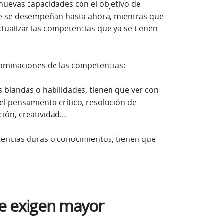
nuevas capacidades con el objetivo de
ue se desempeñan hasta ahora, mientras que
tualizar las competencias que ya se tienen
ominaciones de las competencias:
 blandas o habilidades, tienen que ver con
 en ventana nueva)
el pensamiento crítico, resolución de
ación, creatividad…
cias duras o conocimientos, tienen que
n ventana nueva)
ue exigen mayor