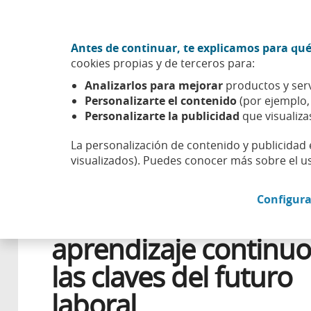
Ir al contenido central
Acción CABK (Abrir en ventana nueva)
Antes de continuar, te explicamos para qué
Sobre nosotros
cookies propias y de terceros para:
Caixabank (Ir a Inicio)
Analizarlos para mejorar
productos y serv
Esfera
Bienestar
Progreso
Reskilling, upskilling y 
Personalizarte el contenido
(por ejemplo
Personalizarte la publicidad
que visualiza
La personalización de contenido y publicidad 
visualizados). Puedes conocer más sobre el u
23 AGOSTO 2023
LABORAL
Configura
Reskilling, upskilling 
aprendizaje continuo
las claves del futuro
laboral