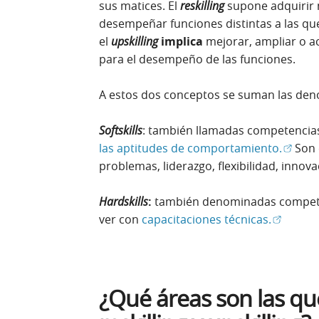
sus matices. El
reskilling
supone adquirir 
desempeñar funciones distintas a las q
el
upskilling
implica
mejorar, ampliar o ac
para el desempeño de las funciones.
A estos dos conceptos se suman las den
Softskills
: también llamadas competencias
(Abrir
las aptitudes de comportamiento.
Son 
problemas, liderazgo, flexibilidad, innov
Hardskills
:
también denominadas competen
(Abrir e
ver con
capacitaciones técnicas.
¿Qué áreas son las q