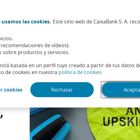
Twitter (Abrir en ventana nueva)
Facebook (Abrir en ventana n
Instagram (Abrir en venta
Linkedin (Abrir en ve
Youtube (Abrir e
Spotify (Abri
TikTok (
What
 usamos las cookies.
Este sitio web de CaixaBank S. A. re
Sostenibilidad
Accionistas e inversores
Personas
icios.
aprendizaje continuo, las claves del futuro laboral
, recomendaciones de vídeos).
s sobre productos y servicios.
está basada en un perfil tuyo creado a partir de tus datos 
(Abrir en venta
so de cookies en nuestra
política de cookies
(Abrir en ventana nueva)
r cookies
Rechazar
Acepta
y
,