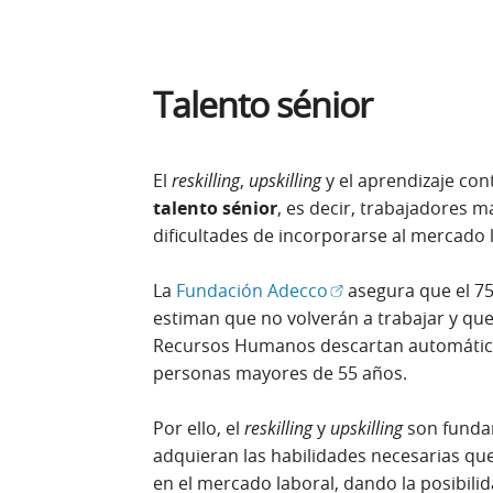
Talento sénior
El
reskilling
,
upskilling
y el aprendizaje con
talento sénior
, es decir, trabajadores 
dificultades de incorporarse al mercado l
(Abrir en ventana n
La
Fundación Adecco
asegura que el 7
estiman que no volverán a trabajar y que 
Recursos Humanos descartan automátic
personas mayores de 55 años.
Por ello, el
reskilling
y
upskilling
son funda
adquieran las habilidades necesarias qu
en el mercado laboral, dando la posibili