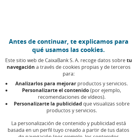
Ir al contenido central
Caixabank (Ir a Inicio)
Antes de continuar, te explicamos para
Información financiera
qué usamos las cookies.
trimestral
Este sitio web de CaixaBank S. A. recoge datos sobre
tu
navegación
a través de cookies propias y de terceros
para:
Analizarlos para mejorar
productos y servicios.
Año
Personalizarte el contenido
(por ejemplo,
recomendaciones de vídeos).
Personalizarte la publicidad
que visualizas sobre
productos y servicios.
Nota
La personalización de contenido y publicidad está
Informe
Presentación
Periodo
Fecha
Webcast
Excel
de
basada en un perfil tuyo creado a partir de tus datos
financiero
webcast
prensa
de navegación (por ejemplo, los contenidos