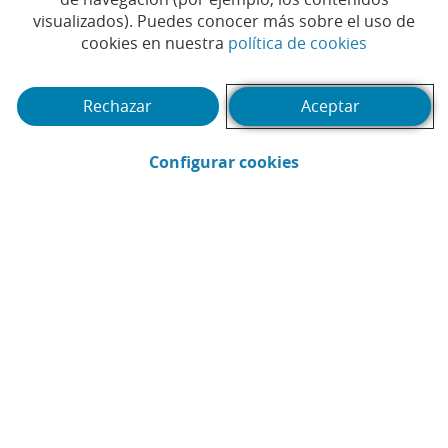
visualizados). Puedes conocer más sobre el uso de
29-
(Abrir en 
cookies en nuestra
política de cookies
2T26
07-
2026
Rechazar
Aceptar
30-
1T26
04-
(Abrir en ventana 
Configurar cookies
2026
Ver análisis interactivo
Actualidad
Productos y servicios