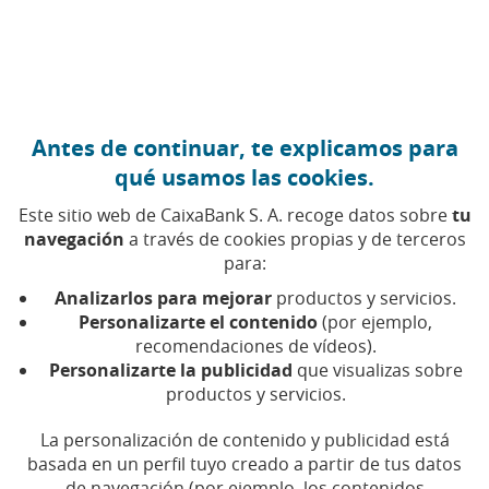
Ir al contenido central
Caixabank (Ir a Inicio)
Antes de continuar, te explicamos para
qué usamos las cookies.
Este sitio web de CaixaBank S. A. recoge datos sobre
tu
navegación
a través de cookies propias y de terceros
para:
BIENESTAR
Progreso
Analizarlos para mejorar
productos y servicios.
Personalizarte el contenido
(por ejemplo,
recomendaciones de vídeos).
Avances sociales y económicos que mejoran la
Personalizarte la publicidad
que visualizas sobre
calidad de vida
productos y servicios.
La personalización de contenido y publicidad está
basada en un perfil tuyo creado a partir de tus datos
de navegación (por ejemplo, los contenidos