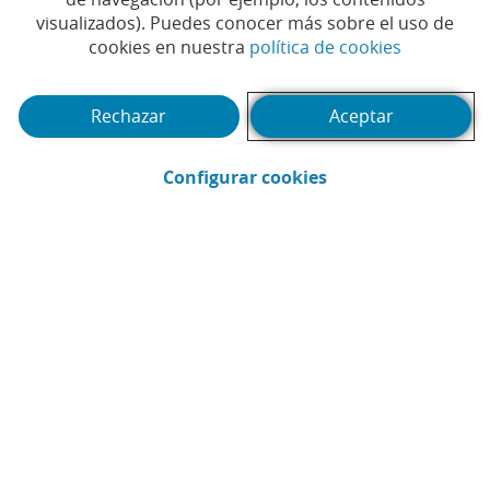
visualizados). Puedes conocer más sobre el uso de
+ 1.000
16
(Abrir en 
cookies en nuestra
política de cookies
contenidos
programas de
formativos
posgrado
Rechazar
Aceptar
50 % - 90 %
24/7
(Abrir en ventana 
Configurar cookies
ayudas
escuela de idiomas
para estudios
con
disponibilidad
24/7
2,3
MM
de horas
de
formación
impartidas