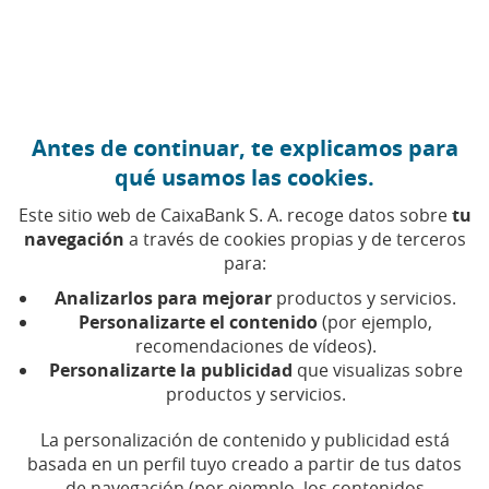
Ir al contenido central
Caixabank (Ir a Inicio)
Antes de continuar, te explicamos para
Nos importa tu progreso
qué usamos las cookies.
Este sitio web de CaixaBank S. A. recoge datos sobre
tu
navegación
a través de cookies propias y de terceros
En CaixaBank, tu progreso es nuestra mayor
para:
recompensa.
Analizarlos para mejorar
productos y servicios.
Personalizarte el contenido
(por ejemplo,
recomendaciones de vídeos).
Personalizarte la publicidad
que visualizas sobre
Nuestros datos
productos y servicios.
Algunas cifras que avalan nuestro compromiso con tu
La personalización de contenido y publicidad está
futuro profesional.
basada en un perfil tuyo creado a partir de tus datos
de navegación (por ejemplo, los contenidos