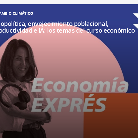
AMBIO CLIMÁTICO
opolítica, envejecimiento poblacional,
oductividad e IA: los temas del curso económico