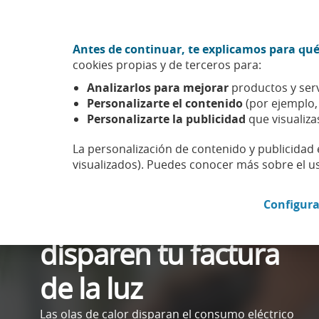
Ir al contenido central
Acción CABK (Abrir en ventana nueva)
Antes de continuar, te explicamos para qué
Sobre nosotros
cookies propias y de terceros para:
Caixabank (Ir a Inicio)
Analizarlos para mejorar
productos y serv
Personalizarte el contenido
(por ejemplo
Personalizarte la publicidad
que visualiza
EFICIENCIA ENERGÉTICA
Ola de calor: cómo
La personalización de contenido y publicidad 
visualizados). Puedes conocer más sobre el u
evitar que las altas
Configura
temperaturas
disparen tu factura
de la luz
Las olas de calor disparan el consumo eléctrico