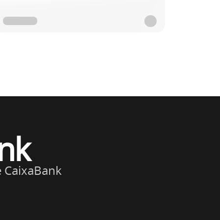
ank
e CaixaBank