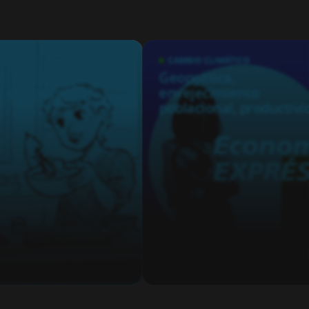
ONALES
CAMBIO CLIMÁTICO
a influencers:
Geopolítica,
nar ingresos
envejecimiento
poblacional, productivi
e IA: los temas del curs
económico