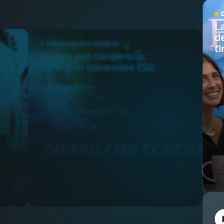
L
d
FINANZAS SOSTENIBLES
ti
Dinero con conciencia:
T
inversión sostenible ESG