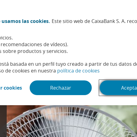
Twitter (Abrir en ventana nueva)
Facebook (Abrir en ventana n
Instagram (Abrir en venta
Linkedin (Abrir en ve
Youtube (Abrir e
Spotify (Abri
TikTok (
What
 usamos las cookies.
Este sitio web de CaixaBank S. A. re
Sostenibilidad
Accionistas e inversores
Personas
icios.
, recomendaciones de vídeos).
s sobre productos y servicios.
está basada en un perfil tuyo creado a partir de tus datos 
(Abrir en venta
so de cookies en nuestra
política de cookies
(Abrir en ventana nueva)
r cookies
Rechazar
Acepta