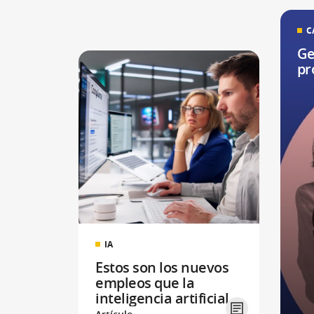
C
Ge
pr
IA
Estos son los nuevos
empleos que la
inteligencia artificial
ya está creando