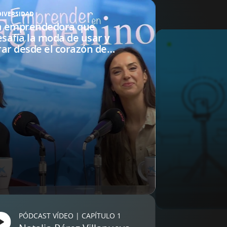
DIVERSIDAD
a emprendedora que
esafía la moda de usar y
FINANZAS PERS
rar desde el corazón de
Finanzas par
oledo
cómo gestio
irregulares
PÓDCAST VÍDEO | CAPÍTULO 1