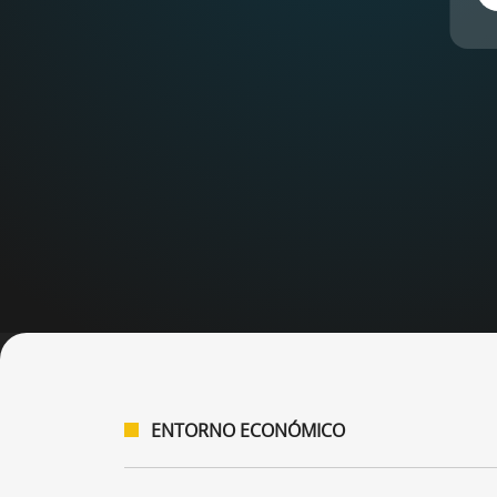
Mostrando diapositivas 1 a 3 del carrusel.
ENTORNO ECONÓMICO