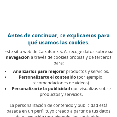
Ir al contenido central
Caixabank (Ir a Inicio)
Antes de continuar, te explicamos para
Deporte paralímpico
qué usamos las cookies.
Este sitio web de CaixaBank S. A. recoge datos sobre
tu
navegación
a través de cookies propias y de terceros
Nuestro patrocinio al Comité Paralímpico Español (CPE)
para:
surge de nuestro compromiso con la diversidad y la
inclusión en el deporte. Y, sobre todo, de la voluntad de
Analizarlos para mejorar
productos y servicios.
acompañar a nuestros deportistas en el camino hacia la
Personalizarte el contenido
(por ejemplo,
meta, un camino lleno de valores compartidos como el
recomendaciones de vídeos).
Personalizarte la publicidad
que visualizas sobre
esfuerzo, la entrega y la superación.
productos y servicios.
Algún día, aquí solo veremos deporte.
La personalización de contenido y publicidad está
Día de la Discapacidad 2024
basada en un perfil tuyo creado a partir de tus datos
de navegación (por ejemplo, los contenidos