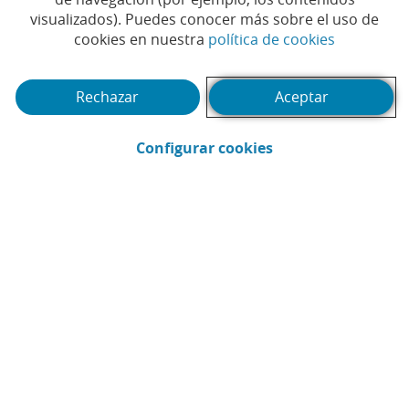
visualizados). Puedes conocer más sobre el uso de
DI
(Abrir en 
cookies en nuestra
política de cookies
La
de 
Rechazar
Aceptar
To
(Abrir en ventana 
Configurar cookies
FINANCIACIÓN
Negocios de verano, una oportunidad
para emprender
Artículo
Pód
Mostrando diapositivas 1 a 1 del carrusel.