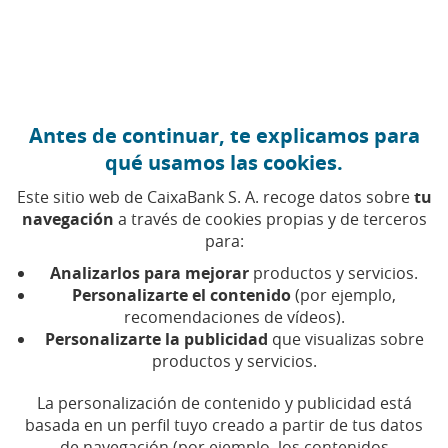
Ir al contenido central
Caixabank (Ir a Inicio)
Antes de continuar, te explicamos para
qué usamos las cookies.
Emprender
Este sitio web de CaixaBank S. A. recoge datos sobre
tu
navegación
a través de cookies propias y de terceros
para:
Recursos, casos y claves para
Analizarlos para mejorar
productos y servicios.
emprender, gestionar y hacer crecer a
Personalizarte el contenido
(por ejemplo,
empresas y autónomos
recomendaciones de vídeos).
Personalizarte la publicidad
que visualizas sobre
productos y servicios.
La personalización de contenido y publicidad está
Compartir en Facebook (Abrir en ventan
Compartir en X (Abrir en ventana nu
Compartir en WhatsApp (Abrir 
Compartir en LinkedIn (Abr
Enviar por email (Abri
basada en un perfil tuyo creado a partir de tus datos
de navegación (por ejemplo, los contenidos