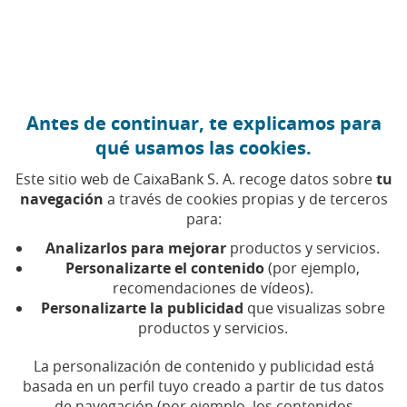
Ir al contenido central
Caixabank (Ir a Inicio)
Antes de continuar, te explicamos para
qué usamos las cookies.
Este sitio web de CaixaBank S. A. recoge datos sobre
tu
navegación
a través de cookies propias y de terceros
Finanzas
para:
Analizarlos para mejorar
productos y servicios.
personales
Personalizarte el contenido
(por ejemplo,
recomendaciones de vídeos).
Encuentra aquí todos los artículos, vídeos y pódcast
Personalizarte la publicidad
que visualizas sobre
productos y servicios.
sobre finanzas personales en CaixaBank
La personalización de contenido y publicidad está
basada en un perfil tuyo creado a partir de tus datos
de navegación (por ejemplo, los contenidos