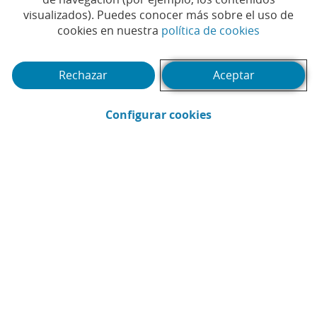
Compartir en Facebook (Abrir en ventan
Compartir en X (Abrir en ventana nu
Compartir en WhatsApp (Abrir 
Compartir en LinkedIn (Abr
Enviar por email (Abri
visualizados). Puedes conocer más sobre el uso de
(Abrir en 
cookies en nuestra
política de cookies
Rechazar
Aceptar
(Abrir calendario)
Fecha
(Abrir en ventana 
Configurar cookies
Buscar
Filtrar