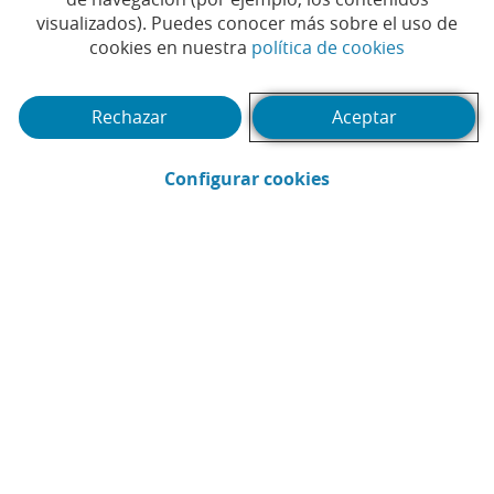
visualizados). Puedes conocer más sobre el uso de
F
(Abrir en 
cookies en nuestra
política de cookies
El 
ens
Rechazar
Aceptar
ve
(Abrir en ventana 
Configurar cookies
EDUCACIÓN FINANCIERA
Tres consejos para prevenir
problemas de salud en perros y gatos
Artículo
Artí
Mostrando diapositivas 1 a 1 del carrusel.