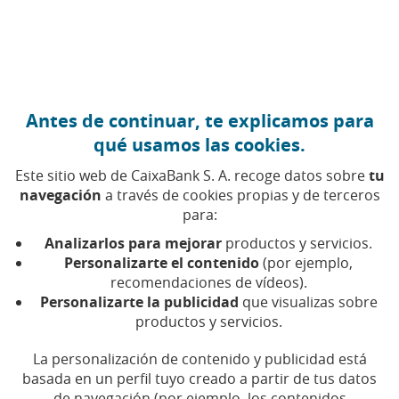
Ir al contenido central
Caixabank (Ir a Inicio)
Antes de continuar, te explicamos para
qué usamos las cookies.
Aprender
Este sitio web de CaixaBank S. A. recoge datos sobre
tu
navegación
a través de cookies propias y de terceros
para:
Ahorro, fiscalidad, herencias y
Analizarlos para mejorar
productos y servicios.
curiosidades financieras explicados
Personalizarte el contenido
(por ejemplo,
con claridad
recomendaciones de vídeos).
Personalizarte la publicidad
que visualizas sobre
productos y servicios.
La personalización de contenido y publicidad está
Compartir en Facebook (Abrir en ventan
Compartir en X (Abrir en ventana nu
Compartir en WhatsApp (Abrir 
Compartir en LinkedIn (Abr
Enviar por email (Abri
basada en un perfil tuyo creado a partir de tus datos
de navegación (por ejemplo, los contenidos