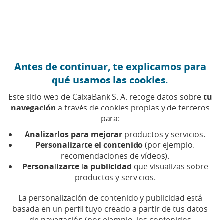
Ir al contenido central
Caixabank (Ir a Inicio)
Antes de continuar, te explicamos para
qué usamos las cookies.
Este sitio web de CaixaBank S. A. recoge datos sobre
tu
navegación
a través de cookies propias y de terceros
Economía
para:
Analizarlos para mejorar
productos y servicios.
doméstica
Personalizarte el contenido
(por ejemplo,
recomendaciones de vídeos).
Encuentra aquí todos los artículos, vídeos y pódcast
Personalizarte la publicidad
que visualizas sobre
productos y servicios.
sobre economía doméstica en CaixaBank
La personalización de contenido y publicidad está
basada en un perfil tuyo creado a partir de tus datos
de navegación (por ejemplo, los contenidos