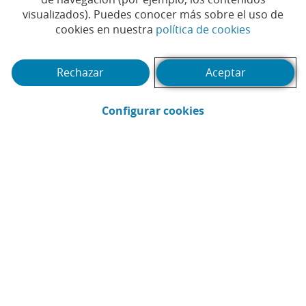
Compartir en Facebook (Abrir en ventan
Compartir en X (Abrir en ventana nu
Compartir en WhatsApp (Abrir 
Compartir en LinkedIn (Abr
Enviar por email (Abri
visualizados). Puedes conocer más sobre el uso de
(Abrir en 
cookies en nuestra
política de cookies
Rechazar
Aceptar
(Abrir calendario)
Fecha
(Abrir en ventana 
Configurar cookies
Buscar
Filtrar