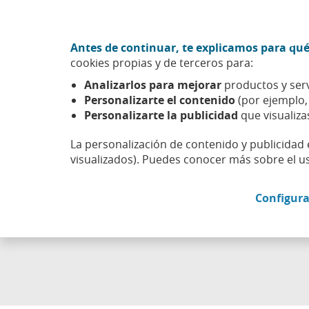
Ir al contenido central
Acción CABK (Abrir en ventana nueva)
Antes de continuar, te explicamos para qué
Sobre nosotros
cookies propias y de terceros para:
Caixabank (Ir a Inicio)
Analizarlos para mejorar
productos y serv
Esfera
Educación financiera
Personalizarte el contenido
(por ejemplo
Personalizarte la publicidad
que visualiza
La personalización de contenido y publicidad 
visualizados). Puedes conocer más sobre el u
Configura
Encuentra aquí t