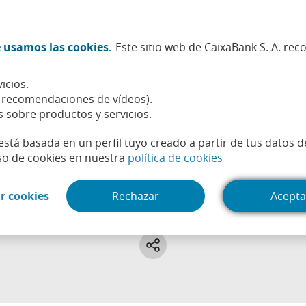
Twitter (Abrir en ventana nueva)
Facebook (Abrir en ventana n
Instagram (Abrir en venta
Linkedin (Abrir en ve
Youtube (Abrir e
Spotify (Abri
TikTok (
What
 usamos las cookies.
Este sitio web de CaixaBank S. A. re
Sostenibilidad
Accionistas e inversores
Personas
icios.
, recomendaciones de vídeos).
s sobre productos y servicios.
está basada en un perfil tuyo creado a partir de tus datos 
(Abrir en venta
so de cookies en nuestra
política de cookies
Educación financiera
(Abrir en ventana nueva)
r cookies
Rechazar
Acepta
odos los artículos, vídeos y pódcast sobre educación financ