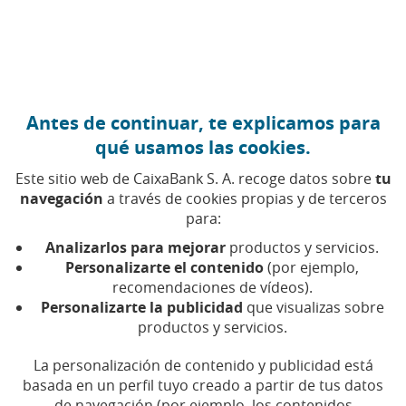
Ir al contenido central
Caixabank (Ir a Inicio)
Antes de continuar, te explicamos para
FINANZAS PERSONALES
qué usamos las cookies.
15 MAYO 2026
Este sitio web de CaixaBank S. A. recoge datos sobre
tu
navegación
a través de cookies propias y de terceros
Renta 2025: estas son las
para:
principales deducciones
Analizarlos para mejorar
productos y servicios.
en tu comunidad
Personalizarte el contenido
(por ejemplo,
recomendaciones de vídeos).
autónoma
Personalizarte la publicidad
que visualizas sobre
productos y servicios.
Consulta cuáles son las deducciones más
La personalización de contenido y publicidad está
importantes por comunidad autónoma
basada en un perfil tuyo creado a partir de tus datos
de navegación (por ejemplo, los contenidos