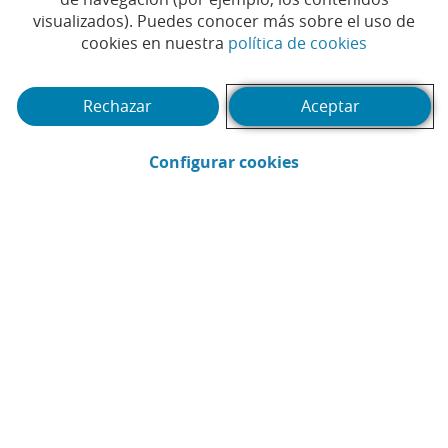
Tiempo de lectura | 5 min.
visualizados). Puedes conocer más sobre el uso de
(Abrir en 
cookies en nuestra
política de cookies
Rechazar
Aceptar
(Abrir en ventana 
Configurar cookies
Pedro Rodríguez Mateo
Asesoría Fiscal CaixaBank