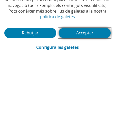
navegació (per exemple, els continguts visualitzats).
Pots conèixer més sobre l'ús de galetes a la nostra
(Obre en finestra no
política de galetes
Rebutjar
Acceptar
(Obre en finestra
Configura les galetes
CaixaBank
Comunicació
Enviar per email (Obre en finestra nova
Compartir a LinkedIn (Obre en fin
Compartir a WhatsApp (Obre e
Compartir a X (Obre en fi
Compartir a Facebook