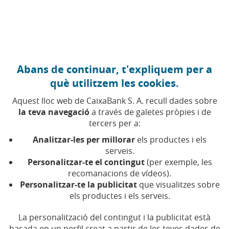
Anar al contingut central
Caixabank (Anar a Inici)
Abans de continuar, t'expliquem per a
CANVI CLIMÀTIC
què utilitzem les cookies.
5 MARÇ 2020
Aquest lloc web de CaixaBank S. A. recull dades sobre
la teva navegació
a través de galetes pròpies i de
Vuit consells per
tercers per a:
incorporar l'eficiència
Analitzar-les per millorar
els productes i els
energètica a la teva vida
serveis.
Personalitzar-te el contingut
(per exemple, les
recomanacions de vídeos).
Temps de lectura | 5 min.
Personalitzar-te la publicitat
que visualitzes sobre
els productes i els serveis.
La personalització del contingut i la publicitat està
basada en un perfil creat a partir de les teves dades de