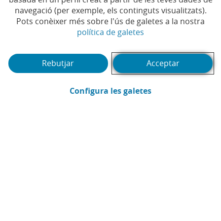
navegació (per exemple, els continguts visualitzats).
Pots conèixer més sobre l'ús de galetes a la nostra
(Obre en finestra no
política de galetes
Rebutjar
Acceptar
(Obre en finestra
Configura les galetes
CaixaBank
Comunicació
Enviar per email (Obre en finestra nova
Compartir a LinkedIn (Obre en fin
Compartir a WhatsApp (Obre e
Compartir a X (Obre en fi
Compartir a Facebook
Ja és aquí! Gairebé sense tenir temps per treure la
roba d'abric de l'armari i quan les fulles dels arbres