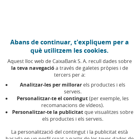
Anar al contingut central
Caixabank (Anar a Inici)
Abans de continuar, t'expliquem per a
12 NOVEMBRE 2018
què utilitzem les cookies.
Com estalviar en
Aquest lloc web de CaixaBank S. A. recull dades sobre
calefacció de manera
la teva navegació
a través de galetes pròpies i de
tercers per a:
fàcil, ràpida i econòmica
Analitzar-les per millorar
els productes i els
serveis.
Personalitzar-te el contingut
(per exemple, les
Temps de lectura | 5 min.
recomanacions de vídeos).
Personalitzar-te la publicitat
que visualitzes sobre
els productes i els serveis.
La personalització del contingut i la publicitat està
basada en un perfil creat a partir de les teves dades de