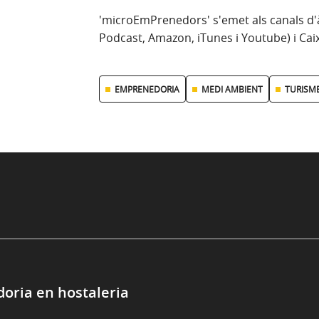
'microEmPrenedors' s'emet als canals d'
Podcast, Amazon, iTunes i Youtube) i Cai
EMPRENEDORIA
MEDI AMBIENT
TURISM
oria en hostaleria