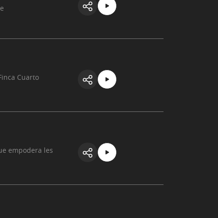
te
Finca Cuarto
que empodera les