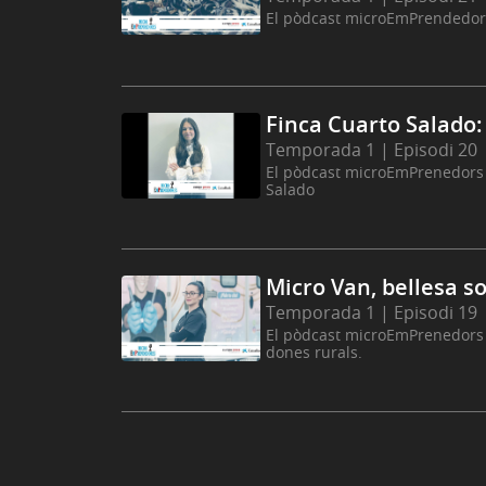
El pòdcast microEmPrendedore
Finca Cuarto Salado:
Temporada 1 | Episodi 20
El pòdcast microEmPrenedors p
Salado
Micro Van, bellesa s
Temporada 1 | Episodi 19
El pòdcast microEmPrenedors d
dones rurals.