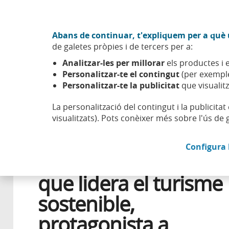
Anar al contingut central
Acció CABK (Obre en finestra nova)
Abans de continuar, t'expliquem per a què u
Sobre nosaltres
de galetes pròpies i de tercers per a:
Caixabank (Anar a Inici)
Analitzar-les per millorar
els productes i e
Esfera
Emprendre
Casos d'èxit
Vivood, l'hotel pai
Personalitzar-te el contingut
(per exemple
Personalitzar-te la publicitat
que visualitz
La personalització del contingut i la publicita
visualitzats). Pots conèixer més sobre l'ús de 
29 GENER 2025
EMPRENEDORIA
Configura 
Vivood, l'hotel paisat
que lidera el turisme
sostenible,
protagonista a