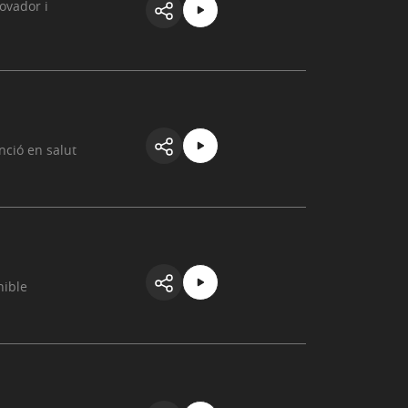
ovador i
ció en salut
nible