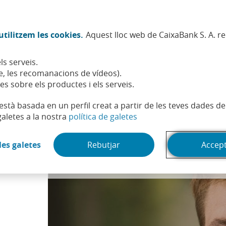
Twitter (Obre en finestra nova)
Facebook (Obre en finestra no
Instagram (Obre en finest
Linkedin (Obre en fin
Youtube (Obre en
Spotify (Obre
TikTok (
What
tilitzem les cookies.
Aquest lloc web de CaixaBank S. A. r
Sostenibilitat
Accionistes i inversors
Persones
ls serveis.
satge que lidera el turisme sostenible, protagonista a microEmPrenedors
, les recomanacions de vídeos).
es sobre els productes i els serveis.
t està basada en un perfil creat a partir de les teves dades 
(Obre en finestra nova)
galetes a la nostra
política de galetes
Pots accedir al contingut de ví­deo canviant la teva configuració de 
(Obre en finestra nova)
les galetes
Rebutjar
Accep
ge