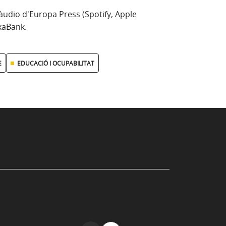
àudio d'Europa Press (Spotify, Apple
xaBank.
E
EDUCACIÓ I OCUPABILITAT